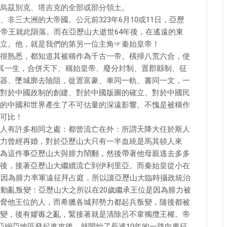
烏茲別克、塔吉克的全部或部分領土。
非三大洲的大帝國。公元前323年6月10或11日，亞歷
的帝王就此隕落。而在亞歷山大逝世64年後，在遙遠的東
立。他，就是我們的第另一位主角☞秦始皇帝！
們都很熟悉，都知道其被稱作為千古一帝。橫掃八荒六合，使
觀其一生，合併天下、稱始皇帝、廢分封制、置郡縣制、征
器、墜城廓去險阻，徙置富豪、車同一軌、書同一文，一
對於中國政制的創建、對於中國版圖的確立、對於中國民
的中國和世界產生了不可估量的深遠影響。不愧是被稱作
可比！
人有許多相同之處：都曾流亡在外：所謂天降大任於斯人
力曾經再婚，對於亞歷山大只有一半血統是馬其頓人來
為這件事亞歷山大與腓力鬧翻，然後帶著他母親逃去多多
後，接著亞歷山大繼續流亡到伊利里亞。而秦始皇從小在
，因為腓力率軍遠征拜占庭，所以讓亞歷山大臨時攝政統治
歷動亂叛變：亞歷山大之所以在20歲繼承王位是因為腓力被
脅他王位的人，而希臘各城邦勢力都起兵叛變，隨後都被
變，後有嫪毐之亂，緊接著就是清除呂不韋獨攬王權。帝
亞細亞地區發起進攻後，就開始了長達10年的一路向東征