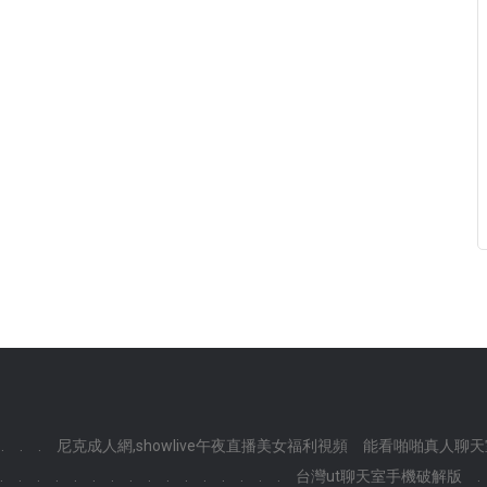
.
.
.
尼克成人網,showlive午夜直播美女福利視頻
能看啪啪真人聊天
.
.
.
.
.
.
.
.
.
.
.
.
.
.
.
.
台灣ut聊天室手機破解版
.