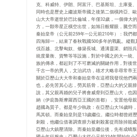
克、科威特、伊朗、阿富汗、巴基斯坦、土庫曼、
同時也是歷史上繼波斯帝國之後第二個橫跨亞、歐、
山大大帝逝世於巴比倫城，年僅32歲，一個偉大
方，一顆帝星正橫空出世，如旭日般耀眼，騰空而
秦始皇帝（公元前259年—公元前210年）：我
四海歸一，結束了春秋戰國500多年的戰亂。縱
伐百越、北擊匈奴、修築長城、通溝靈渠、銷毀兵
統度量衡、貨幣等等設施，對於中國之的大一統、
族的傳承，都起到了不可磨滅的關鍵作用，對後世
千古一帝的男人，文治武功，雄才大略非尋常帝王
關於亞歷山大大帝和秦始皇帝在這裡我發現他們兩
也，必先苦其心志，勞其筋骨，亞歷山大的父親腓
說，其父親再婚的兒子將會威脅到亞歷山大，也因
納（伊庇魯斯摩羅西亞王國的首都），安置他母親
趙國為質子。都是年少執政：在亞歷山大16歲時
馬其頓。而秦始皇則是13歲繼位。繼位時都曾經
刺殺，他繼位借著調查腓力被刺殺案從而除掉能威
亞歷山大鎮壓清除。而秦始皇繼位後，先有成蟜叛
國十年征服史：亞歷山大從公元前334年開始向小