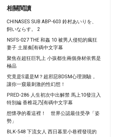
相關閱讀
CHINASES SUB ABP-603 鈴村あいりを、
飼いならす。 2
NSFS-027 THE 和姦 10 被男人侵犯的瘋狂
妻子 土屋奏[有碼中文字幕
聚焦在超狂巨乳上 小孩都生兩個身材依舊是
極品
究竟是S還是M？超邪惡BDSM心理測驗，
讓你一窺最刺激的性幻想！
PRED-286 人生初次中出解禁 馬上10發注入
特別編 香椎花乃[有碼中文字幕
想懷孕的看這裡！ 世界公認最佳受孕「姿
勢」
BLK-548 下流女人 西日暮里小巷裡發現的