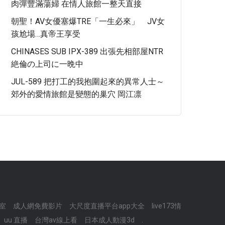
肉彈豐滿蕩婦 在情人旅館一整天直接
朝聖！AV女優塞爆TRE「一生必來」 JV女
孩尬場…真帝王享受
CHINASES SUB IPX-389 出張先相部屋NTR
絶倫の上司に一晩中
JUL-589 把打工的我抱圍起來的異常人士～
郊外的愛情旅館是變態的巢穴 岡江凛
室
成人網免費影片
大尺度直播平台app大全
live173情
uu 直播
台灣av線上看
日本成人動漫3d
.