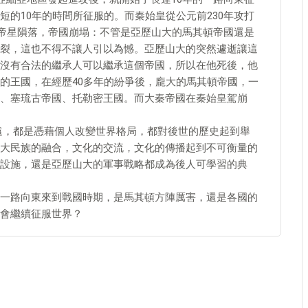
的10年的時間所征服的。而秦始皇從公元前230年攻打
。帝星隕落，帝國崩塌：不管是亞歷山大的馬其頓帝國還是
裂，這也不得不讓人引以為憾。亞歷山大的突然遽逝讓這
沒有合法的繼承人可以繼承這個帝國，所以在他死後，他
的王國，在經歷40多年的紛爭後，龐大的馬其頓帝國，一
、塞琉古帝國、托勒密王國。而大秦帝國在秦始皇駕崩
遠，都是憑藉個人改變世界格局，都對後世的歷史起到舉
大民族的融合，文化的交流，文化的傳播起到不可衡量的
設施，還是亞歷山大的軍事戰略都成為後人可學習的典
一路向東來到戰國時期，是馬其頓方陣厲害，還是各國的
會繼續征服世界？