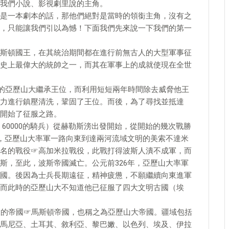
我們小說、影視劇里說的主角。
是一本劇本的話，那他們絕對是當時的領銜主角，沒有之
，只能讓我們引以為憾！下面我們先來說一下我們的第一
：馬斯頓國王，在其統治期間都在進行前無古人的大型軍事征
史上最偉大的統帥之一，而其在軍事上的成就使現在全世
歲的亞歷山大繼承王位，而利用短短兩年時間除去威脅他王
力進行鎮壓清洗，鞏固了王位。而後，為了尋找並抵達
開始了征服之路。
兵、60000的騎兵）從赫勒斯滂出發開始，從開始的幾次戰勝
年，亞歷山大率軍一路向東到達兩河流域文明的美索不達米
名的戰役☞高加米拉戰役，此戰打得波斯人潰不成軍，而
斯，至此，波斯帝國滅亡。公元前326年，亞歷山大率軍
國。後因為士兵長期遠征，精神疲憊，不願繼續向東進軍
而此時的亞歷山大不知道他已征服了四大文明古國（埃
大的帝國☞馬斯頓帝國，也稱之為亞歷山大帝國。疆域包括
馬尼亞、土耳其、敘利亞、黎巴嫩、以色列、埃及、伊拉