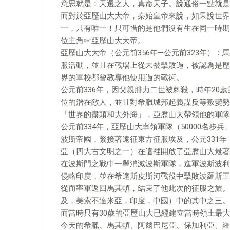
意思就是：天選之人，真命天子。說通俗一點就是
而對於亞歷山大大帝，秦始皇帝來說，如果說世界
一，只有唯一！只可惜的是他們沒有生在同一時期
位主角☞亞歷山大大帝。
亞歷山大大帝（公元前356年—公元前323年）
服活動，並且在戰場上從未被擊敗過，被認為是歷
界的軍校都曾教導他使用過的戰術。
公元前336年，因父親腓力二世被刺殺，時年20
位的潛在敵人，並且對希臘城邦起義謀反等叛變勢
「世界的盡頭和大外海」，亞歷山大帶領他的軍隊
公元前334年，亞歷山大率領軍隊（50000名步
波斯帝國，緊接著遠征東方征服埃及，公元331
亞（四大古文明之一）在這裡開啟了亞歷山大最著
在波斯門之戰中一舉消滅波斯軍隊，進軍波斯波利
侵略印度，並在希達斯皮斯河戰役中擊敗波羅斯王
從而率軍返回馬其頓，結束了他此次的征服之旅。
及，美索不達米亞，印度，中國）中的其中之三。
而當時只有30歲的亞歷山大已經建立當時領土最
今天的希臘、馬其頓、阿爾巴尼亞、保加利亞、羅