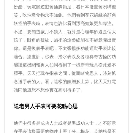
扮酷，玩電腦遊戲會捶胸頓足，看日本漫畫會咧嘴傻
笑，吃垃圾食物永不知飽。他們看到花花綠綠的顔色
妖怪的手表時，表情也許比看到漂亮姑娘更加專注。
不過，要知道歲月不饒人，就算是心理年齡還是個大
孩子，眼角的皺紋，眉梢的滄桑總能在不經意間出賣
你。還是換個手表吧，不太張揚多功能運動手表比較
適合。溫度計，秒表，潛水表以及各種稀奇古怪的功
能讓這機關報男人如同得到了一樣新奇玩具從此愛不
釋手。天天把玩在指掌之間，從而睹物思人，時刻惦
念送手表的人。看，這樣的饋贈多上算，比天天打電
話問他還想不想你實在高明得多了。
送老男人手表可要花點心思
他們中很多是成功人士或者是準成功人士，才不願意
在手表這樣重要的物件上丟了分。梅花、英納格是不