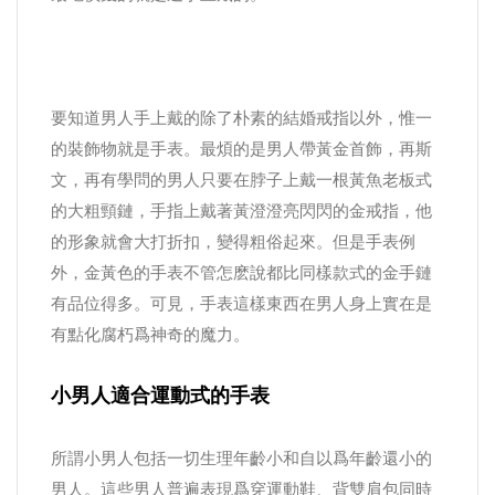
要知道男人手上戴的除了朴素的結婚戒指以外，惟一
的裝飾物就是手表。最煩的是男人帶黃金首飾，再斯
文，再有學問的男人只要在脖子上戴一根黃魚老板式
的大粗頸鏈，手指上戴著黃澄澄亮閃閃的金戒指，他
的形象就會大打折扣，變得粗俗起來。但是手表例
外，金黃色的手表不管怎麽說都比同樣款式的金手鏈
有品位得多。可見，手表這樣東西在男人身上實在是
有點化腐朽爲神奇的魔力。
小男人適合運動式的手表
所謂小男人包括一切生理年齡小和自以爲年齡還小的
男人。這些男人普遍表現爲穿運動鞋、背雙肩包同時