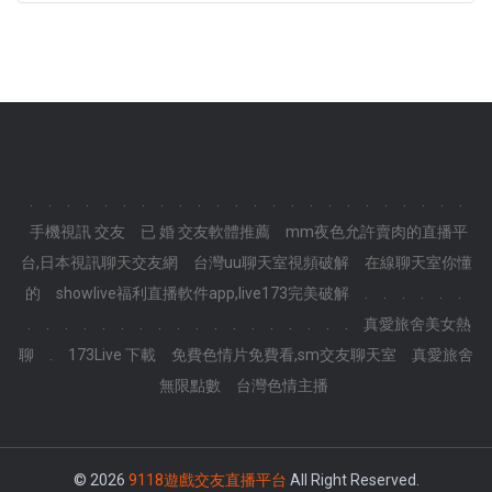
.
.
.
.
.
.
.
.
.
.
.
.
.
.
.
.
.
.
.
.
.
.
.
.
手機視訊 交友
已 婚 交友軟體推薦
mm夜色允許賣肉的直播平
台,日本視訊聊天交友網
台灣uu聊天室視頻破解
在線聊天室你懂
的
showlive福利直播軟件app,live173完美破解
.
.
.
.
.
.
.
.
.
.
.
.
.
.
.
.
.
.
.
.
.
.
.
.
真愛旅舍美女熱
聊
.
173Live 下載
免費色情片免費看,sm交友聊天室
真愛旅舍
無限點數
台灣色情主播
© 2026
9118遊戲交友直播平台
All Right Reserved.