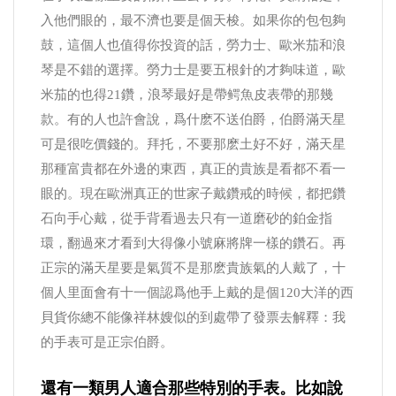
入他們眼的，最不濟也要是個天梭。如果你的包包夠
鼓，這個人也值得你投資的話，勞力士、歐米茄和浪
琴是不錯的選擇。勞力士是要五根針的才夠味道，歐
米茄的也得21鑽，浪琴最好是帶鳄魚皮表帶的那幾
款。有的人也許會說，爲什麽不送伯爵，伯爵滿天星
可是很吃價錢的。拜托，不要那麽土好不好，滿天星
那種富貴都在外邊的東西，真正的貴族是看都不看一
眼的。現在歐洲真正的世家子戴鑽戒的時候，都把鑽
石向手心戴，從手背看過去只有一道磨砂的鉑金指
環，翻過來才看到大得像小號麻將牌一樣的鑽石。再
正宗的滿天星要是氣質不是那麽貴族氣的人戴了，十
個人里面會有十一個認爲他手上戴的是個120大洋的西
貝貨你總不能像祥林嫂似的到處帶了發票去解釋：我
的手表可是正宗伯爵。
還有一類男人適合那些特別的手表。比如說