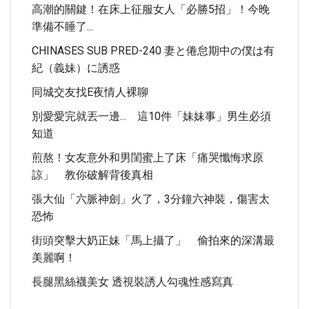
高潮的關鍵！在床上征服女人「必勝5招」！今晚
準備不睡了...
CHINASES SUB PRED-240 妻と倦怠期中の僕は有
紀（義妹）に誘惑
同城交友找e夜情人裸聊
別愛愛完就丟一邊... 這10件「妹妹事」男生必須
知道
煎熬！女友意外和男閨蜜上了床「痛哭懺悔求原
諒」 教你破解背後真相
張大仙「六脈神劍」火了，3分鐘六神裝，傷害太
恐怖
街頭突擊大奶正妹「馬上攝了」 偷拍來的深溝最
美麗啊！
長腿黑絲襪美女 透視裝誘人勾魂性感寫真