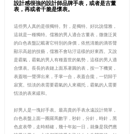
設計感很強的設計師品牌手表，或者是古董
表，再或者干脆是懷表。
這些男人真的是很獨特。對，是獨特。好比說儒雅，
這就是一種獨特。儒雅的男人適合古董表，微微泛黃
的白色表盤記載著它特別的身價，依然清脆的滴答聲
顯示高超的技藝，儒雅不會玷汙這樣的好東西。又說
是霸氣，霸氣的男人有種蓋世的氣勢，這樣的男人適
合懷表。長長的表鏈上面系著圓的表，按一下機簧，
表蓋啪一聲彈出來，手掌一合，表蓋合攏，一切歸于
寂寞。恬淡的表需要霸氣的人來襯托，霸氣的人需要
恬淡的表來緩和。
好男人是一塊好手表。最高貴的手表永遠設計簡單，
白色表盤上面一圈羅馬數字，秒針，分針，時針，黑
色皮表帶，走時精確，幾十年如一日，就像是我們應