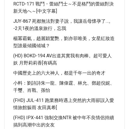
RCTD-171 戰鬥・蕾絲鬥士～不是格鬥的蕾絲對決
新天地へ～[中文字幕]
JUY-867 死都無法對妻子說，我讓岳母懷孕了…。
-2天1夜的溫泉旅行，忘我
楊冪霸氣，趙麗穎驚艷，劉亦菲唯美，女星紅妝造
型誰最傾國傾城？
(HD) BOKD-194 AV出道其實我有肉棒。超可愛人
妖 月野莉莉香[有碼高
中國歷史上的六大神人，都是千年一出的奇才
小料：劉詩詩朱一龍、陳偉霆、林允、鄧超倪妮、
千璽、肖戰、孫怡
(FHD) JUL-411 跑業務時遇上突然的大雨卻誤入愛
情旅館躲雨 友田真希[
(FHD) IPX-441 強制交換NTR 被中年不良情侶持續
搞到高潮中出的女友