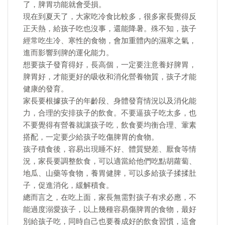
了，脾胃功能就會受損。
現在到夏天了，大家吃冷食比較多，很多家長覺得反
正天熱，給孩子吃也沒事，還能降暑。殊不知，孩子
經常吃生冷、寒性的食物，會加重體內的濕寒之氣，
進而影響到脾的運化能力。
想要孩子發育得好，長高個，一定要注意養好脾胃，
脾胃好，才能更好的吸收和消化營養物質，孩子才能
健康的發育。
家長要根據孩子的年齡段、身體發育情況以及消化能
力，合理的安排孩子的飲食。不要逼孩子吃太多，也
不要覺得有營養就讓孩子吃，飲食要均衡合理、葷素
搭配，一定要少給孩子吃傷脾胃的食物。
孩子積食後，容易出現睡不好、體質變差、厭食等情
況，家長要調整飲食，可以適當給他們吃點胡蘿蔔、
地瓜、山藥等食物，養胃健脾，可以多給孩子揉揉肚
子，促進消化，緩解積食。
總而言之，在吃上面，家長無需對孩子有求必應，不
能過度溺愛孩子，以上幾種容易傷脾胃的食物，最好
別給孩子吃，同時自己也要養成好的飲食習慣，這會