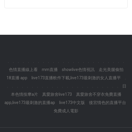
.
.
.
.
.
.
.
.
.
.
.
.
.
.
.
.
.
.
.
.
.
.
.
.
色情直播線上看
mm直播
showlive色情視訊
走光美腿偷拍
18直播 app
live173直播軟件下載,live173最刺激的女人直播平
.
.
.
.
.
.
.
.
.
.
.
.
.
.
.
.
.
.
.
.
.
.
.
.
日
本色情按摩a片
真愛旅舍live173
真愛旅舍不穿衣免費直播
app,live173最刺激的直播ap
live173中文版
後宮情色的直播平台
免費成人電影