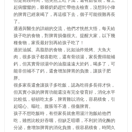
但是前段時間，他突然上吐下瀉，還有點發燒，看上
起病懨懨的，爺爺奶奶趕忙帶他去檢查，沒想到小偉
的脾胃已經衰竭了，再這樣下去，個子可能很難再長
了。
通過與醫生的詳細的交流，他們才恍然大悟，每天給
孩子吃的食物，對脾胃損傷很大。提醒大家，以下幾
種食物，家長最好別再給孩子吃了！
過於油膩、高脂肪的食物，比如油炸燒烤、大魚大
肉，很多孩子都喜歡吃，還有骨頭湯，家長覺得能補
鈣，但其實骨頭湯中的油脂遠遠大於鈣，喝多了，可
能非但補不了鈣，還會增加脾胃的負擔，讓孩子肥
胖。
很多家長還會讓孩子多吃飯，認為吃得多長得才快，
但其實小孩的脾胃功能還沒有完全發育好，消化水平
比較低，頓頓吃太多，脾胃難以消化，容易積食，引
起噁心、嘔吐、腹脹等不適，很傷脾胃。
孩子不想吃飯時，有些家長就會用湯汁泡飯給他們
吃，雖然比較好吞咽，但缺乏咀嚼，不利於消化酶的
分泌，會增加脾胃的消化負擔，很容易積食，時間久