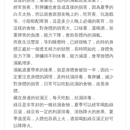
直接的損害，漸漸地，體內的濕氣就會加重了。
經常熬夜，對脾臟也會造成直接的損害，因為夏季的
白天太熱，所以就會跟朋友晚上約，吃宵夜、玩遊戲
等。小龍蝦配啤酒，這是多少人晚上必備的夜宵，但
這樣的食物，對身體的損害大。口味重，還喝酒，加
重脾胃的負擔，能力下降，會助長體內的濕氣。
而夜生活豐富，等到睡覺時，已經很晚了，此時的身
體正處於一個透支精力的狀態，長時間如此，身體免
疫力下降，脾臟得不到休養，能力減退，會導致體內
濕氣增多。
濕氣過重帶來的後果，就是身體會被毀一半，因此一
定要注意身體的調理，及時祛濕排毒，養脾臟，減少
對身體的損害，日常可以吃點祛濕的食物，改善身
體。
藏在身邊的祛濕王，每天吃點，祛濕排毒，
綠豆是非常好的一種祛濕食物，夏季可以經常喝點綠
豆湯，綠豆有一定的利尿排毒、清熱降火的效果。夏
季溫度高，人體也容易上火，適當喝點綠豆湯正好可
以降降火。