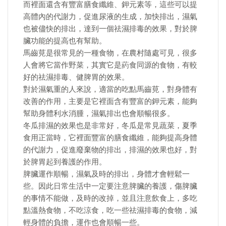
而裡面還含有豐富膳食纖維、鉀元素等，這些可以提
高體內的代謝力，促進尿液的生成，加快排出，濕氣
也被儘快的排出，達到一個祛濕排毒的效果，對於脾
臟功能的提高也有幫助。
馬齒莧是很常見的一種食物，在農村隨處可見，很多
人會將它當作野菜，其實它是葯食同源的食物，有較
好的祛濕排毒、健脾胃的效果。
對於濕氣重的人來說，適當的吃點馬齒莧，對身體有
改善的作用，主要是它裡面含有豐富的鉀元素，能夠
幫助身體利水消腫，濕氣排出也會順暢很多。
冬瓜排濕的效果也是非常好，冬瓜是常見蔬菜，夏季
食用正當時，它裡面豐富的膳食纖維，能夠提高身體
的代謝力，促進廢棄物的排出，排濕的效果也好，對
於脾胃起到養護的作用。
脾臟運作順暢，濕氣及時的排出，身體才會輕鬆一
些。因此日常生活中一定要注意脾臟的養護，傷脾臟
的事情不能做，及時的改掉，並且注意飲食上，多吃
點溫熱食物，不吃涼食，吃一些祛濕排毒的食物，減
輕身體的負擔，運作也會順暢一些。