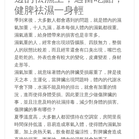
健脾祛濕一身輕
季到來後，大多數人都會遇到的問題，就是體內的濕
氣加重，十人九濕，基本每個人體內的濕氣都很重。
濕氣過重，給身體帶來的損害也是非常多。
濕氣重的人，經常會出現頭昏腦脹、四肢無力，整個
人的狀態比較差，而且經常還會有口臭出現，嘴巴也
是乾乾的。外表也會有較大的變化，皮膚變差，身材
走形等。
濕氣加重，就意味著體內的脾臟受損嚴重了，脾是後
天之本，主運化，當脾臟出現問題時，體內的代謝水
平會下降，水濕不能及時的排出，就會有加重的情
況，進而使得身體受損。因此要注意少做傷脾臟的
事，並且注意及時的祛濕排毒，減少對身體的損害。
傷脾臟的事有哪些？
夏季溫度高，大多數人都習慣待在空調室，房間里長
時間保持低溫，容易造成寒氣入體，使得體內濕氣加
重。加上炎熱天氣，飲食都是偏涼性，對脾臟會造成