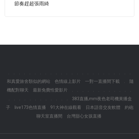
節奏趕超張雨綺
.
.
.
.
.
.
.
.
.
.
.
.
.
.
.
.
.
.
.
.
.
.
.
.
和真愛旅舍類似的網站
色情線上影片
一對一直播間下載
.
隨
機配對聊天
最新免費性愛影片
.
.
.
.
.
.
.
.
.
.
.
.
.
.
.
.
.
.
.
.
.
.
.
.
383直播,mm夜色老司機黃播盒
子
live173色情直播
91大神在線觀看
日本語音交友軟體
約砲
聊天室直播間
台灣甜心女孩直播