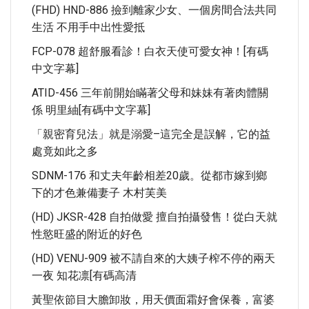
(FHD) HND-886 撿到離家少女、一個房間合法共同
生活 不用手中出性愛抵
FCP-078 超舒服看診！白衣天使可愛女神！[有碼
中文字幕]
ATID-456 三年前開始瞞著父母和妹妹有著肉體關
係 明里紬[有碼中文字幕]
「親密育兒法」就是溺愛–這完全是誤解，它的益
處竟如此之多
SDNM-176 和丈夫年齡相差20歲。從都市嫁到鄉
下的才色兼備妻子 木村芙美
(HD) JKSR-428 自拍做愛 擅自拍攝發售！從白天就
性慾旺盛的附近的好色
(HD) VENU-909 被不請自來的大姨子榨不停的兩天
一夜 知花凛[有碼高清
黃聖依節目大膽卸妝，用天價面霜好會保養，富婆