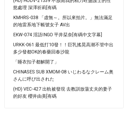
(HD) HODV-21539 不放開我的精力旺盛護士的性
慾處理 深澤祈莉[有碼
KMHRS-038 「虚無～。所以來拍片。」無法滿足
的地雷系地下帳號女子 AV出
EKW-074 淫語INGO 平井栞奈[有碼中文字幕]
URKK-061 最低打10發！！巨乳搖晃高潮不管中出
多少發都OK的春藥回春沙龍
「睡衣扣子都解開了」
CHINASES SUB XMOM-08 いじわるなクレーム奥
さんに呼び出された
(HD) VEC-427 出軌被發現 去教訓放蕩丈夫的妻子
的好友 櫻井由美[有碼