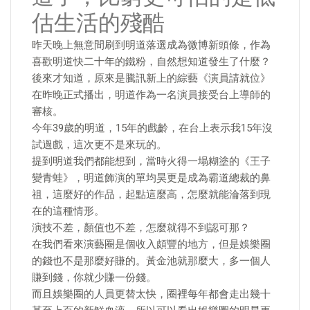
估生活的殘酷
昨天晚上無意間刷到明道落選成為微博新頭條，作為
喜歡明道快二十年的鐵粉，自然想知道發生了什麼？
後來才知道，原來是騰訊新上的綜藝《演員請就位》
在昨晚正式播出，明道作為一名演員接受台上導師的
審核。
今年39歲的明道，15年的戲齡，在台上表示我15年沒
試過戲，這次更不是來玩的。
提到明道我們都能想到，當時火得一塌糊塗的《王子
變青蛙》，明道飾演的單均昊更是成為霸道總裁的鼻
祖，這麼好的作品，起點這麼高，怎麼就能淪落到現
在的這種情形。
演技不差，顏值也不差，怎麼就得不到認可那？
在我們看來演藝圈是個收入頗豐的地方，但是娛樂圈
的錢也不是那麼好賺的。黃金池就那麼大，多一個人
賺到錢，你就少賺一份錢。
而且娛樂圈的人員更替太快，圈裡每年都會走出幾十