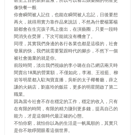
甚至上百的新鮮血液，所以可以看出娛樂圈的明星更
像快餐一般.
你會瞬間被人記住，也能在瞬間被人忘記，日後要想
再火，就得用實力靠作品來說話，不然為什麼楊冪楊
穎都會在生完孩子馬上復出，在演藝圈，只要一段時
間消失在熒屏，下次可能就沒有機會了。
同理，其實我們身邊的各行各業也都是這樣的，社會
發展的快，我們就需要緊跟時代的腳步，不然下一個
被社會拋棄的就是你。
前段時間，淡出我們視線的李小璐在自己網店兩天時
間賣出18萬的營業額，不僅如此，李湘、王祖藍、柳
岩等明星都入駐淘寶直播，吳昕的太子椰餐廳，薛之
謙的火鍋店，劉嘉玲的飯莊，更多的明星開啟了第二
職業。
因為當今社會不存在穩定的工作，穩定的收入，只有
在有限的時間，有限的精力賺到更多錢，提高自己的
能力，才是這個時代最正確的心態。
不怕你窮，就怕你以為的生活是一帆風順的，其實只
是你不敢睜開眼看這個世界。