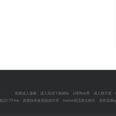
.
.
.
免費成人漫畫
成人高清下載網站
s383live秀
成人聊天室
訊173 live
真愛旅舍會員賬號共享
meme視訊美女聊天
深夜直播a