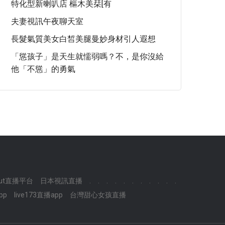
特化型新喇叭店 樞木美栞[有
夫妻視訊午夜聊天室
長髮氣質美女白皙美腿曼妙身材引人遐想
「慫孩子」是天生就懦弱嗎？不，是你沒給
他「不慫」的勇氣
ut直播平台
日本視訊直播
.
.
.
.
.
.
.
.
.
.
.
pp
live173直播app
台灣甜心女孩直播