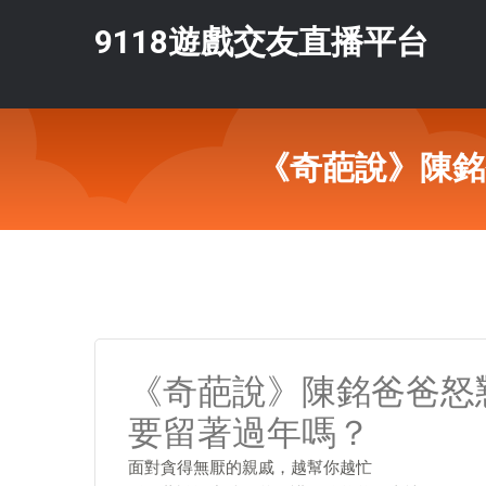
9118遊戲交友直播平台
《奇葩說》陳銘
《奇葩說》陳銘爸爸怒
要留著過年嗎？
面對貪得無厭的親戚，越幫你越忙