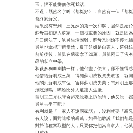
玉，恨不能拼個你死我活。
不過，既然名字叫《都挺好》，自然有一個「都挺
會終於蘇父。
結果沒有想到，三兄妹的第一次和解，居然是始於
蘇母當初嫁入蘇家，一個很重要的原因，就是因為
戶口解決了，舅舅生活困難，蘇母又開始不停地補
舅舅也拿得理所當然，反正姐姐是自家人，這錢統
前前後後，舅舅在蘇家拿了20萬，舅舅兩口子沒
昂的私立中學。
和很多狗血劇情一樣，他佔盡了便宜，卻不懂得感
他借給蘇明成三萬，得知蘇明成投資失敗後，就開
他鬧到蘇明成單位，害得蘇明成失業；鬧到明玉那
混吃混喝，嘴臉比外人還讓人生厭。
當明玉三兄妹聯合起來說要上訴他時，他又說「都
舅舅去坐牢吧？
有利就是「一家人不說兩家話」，沒利就要「親兄
有人說，面對這樣的親戚，如果他敢說「我們都是
對於這種索取型的人，只要你把他當自家人，他就
目成仇。