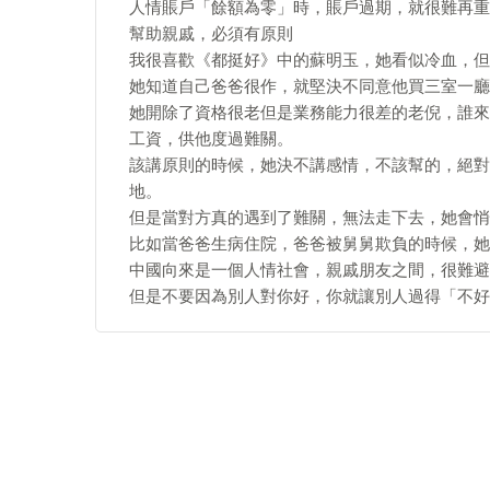
人情賬戶「餘額為零」時，賬戶過期，就很難再重
幫助親戚，必須有原則
我很喜歡《都挺好》中的蘇明玉，她看似冷血，但
她知道自己爸爸很作，就堅決不同意他買三室一廳
她開除了資格很老但是業務能力很差的老倪，誰來
工資，供他度過難關。
該講原則的時候，她決不講感情，不該幫的，絕對
地。
但是當對方真的遇到了難關，無法走下去，她會悄
比如當爸爸生病住院，爸爸被舅舅欺負的時候，她
中國向來是一個人情社會，親戚朋友之間，很難避
但是不要因為別人對你好，你就讓別人過得「不好