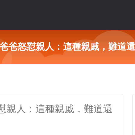
爸爸怒懟親人：這種親戚，難道
懟親人：這種親戚，難道還