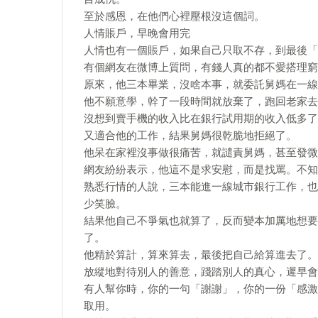
至於感恩，在他們心裡壓根沒這個詞。
人情賬戶，早晚會用完
人情也有一個賬戶，如果自己只取不存，到最後「
有個網友在微博上質問，有錢人真的都不愛搭理窮
原來，他三本畢業，沒啥本事，就委託舅媽在一線
他不願意學，幹了一段時間就放棄了，跑回老家去
沒想到賣手機的收入比在銀行試用期的收入低多了
又適合他的工作，結果舅媽很乾脆地拒絕了。
他呆在家裡沒事做很痛苦，就譴責舅媽，甚至發微
網友紛紛表示，他這不是求安慰，而是找罵。不知
熟悉行情的人說，三本能進一線城市銀行工作，也
少笑臉。
結果他自己不爭氣也就算了，反而變本加厲地想要
了。
他精於算計，算來算去，最後把自己給算進去了。
放縱地對待別人的善意，踐踏別人的真心，遲早會
有人幫你時，你的一句「謝謝」，你的一份「感激
取用。