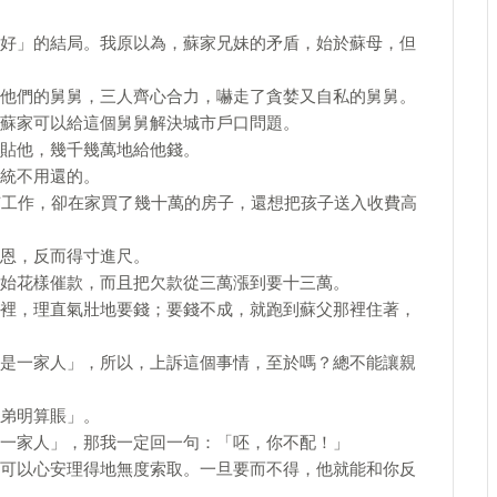
好」的結局。我原以為，蘇家兄妹的矛盾，始於蘇母，但
他們的舅舅，三人齊心合力，嚇走了貪婪又自私的舅舅。
蘇家可以給這個舅舅解決城市戶口問題。
貼他，幾千幾萬地給他錢。
統不用還的。
有工作，卻在家買了幾十萬的房子，還想把孩子送入收費高
恩，反而得寸進尺。
始花樣催款，而且把欠款從三萬漲到要十三萬。
裡，理直氣壯地要錢；要錢不成，就跑到蘇父那裡住著，
是一家人」，所以，上訴這個事情，至於嗎？總不能讓親
弟明算賬」。
一家人」，那我一定回一句：「呸，你不配！」
可以心安理得地無度索取。一旦要而不得，他就能和你反