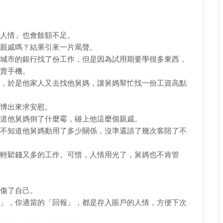
人情」也會餘額不足。
親戚嗎？結果引來一片罵聲。
城市的銀行找了份工作，但是因為試用期要學很多東西，
賣手機。
，於是他家人又去找他舅媽，讓舅媽幫忙找一份工資高點
博出來求安慰。
道他舅媽倒了什麼霉，碰上他這麼個親戚。
不知道他舅媽動用了多少關係，沒準還請了幾次客陪了不
輕鬆錢又多的工作。可惜，人情用光了，舅媽也不肯管
傷了自己。
」，你適當的「回報」，都是存入賬戶的人情，方便下次