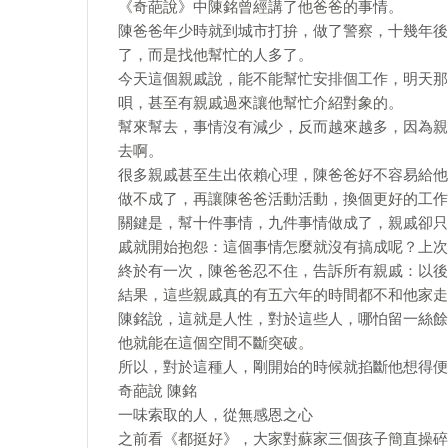
《奇葩說》中陳銘曾經講了他爸爸的事情。
陳爸爸年少時就到城市打拚，做了警察，十幾年後
了，而是找他幫忙的人多了。
今天這個親戚說，能不能幫忙安排個工作，明天那
唄，甚至有親戚過來讓他幫忙介紹對象的。
幫來幫去，事情沒有減少，反而越來越多，因為親
去啊。
很多親戚甚至生出依賴心理，陳爸爸好不容易給他
做不成了，再讓陳爸爸活動活動，換個更好的工作
關鍵是，幫十件事情，九件事情做成了，親戚卻只
戚就開始抱怨：這個事情怎麼就沒有搞成呢？上次
終於有一次，陳爸爸忍不住，告訴所有親戚：以後
結果，這些親戚真的有五六年的時間都不和他家走
陳銘說，這就是人性，對於這些人，哪怕留一絲餘
他就能在這個空間不斷突破。
所以，對於這種人，剛開始的時候就掐斷他想得便
奇葩說 陳銘
一味索取的人，從無感恩之心
之前看《都挺好》，大家對蘇家三個孩子簡直操碎