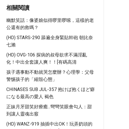
相關閱讀
幽默笑話：像婆娘似得啰里啰嗦，這樣的老
公還有的救嗎？
(HD) STARS-290 舔遍全身緊貼幹砲 朝比奈
七瀨
(HD) OVG-106 探病的叔母欲求不滿淫亂
化！中出全套讓人爽！！[有碼高清
孩子遇事動不動就哭怎麼辦？心理學：父母
警惕孩子的「縮殼心態」
CHINASES SUB JUL-357 抱けば抱くほど癖
になる最高の愛人 褐色
正妹月牙甜笑好療癒...彎彎笑眼會勾人：甜
到讓人靈魂出竅
(HD) WANZ-919 抽插中出OK！玩弄奶頭的