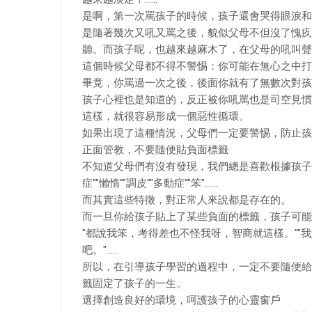
是啊，第一次罵孩子的時候，孩子還會哭得眼淚和
是隨著幾次又吼又罵之後，貌似父母不但沒了愧疚
聽。而孩子呢，也越來越麻木了，在父母的吼叫聲
這個時候父母都不得不警惕：你可能在無心之中打
畢竟，你罵過一次之後，後面你就有了無數次對孩
孩子心裡也是知道的，反正被你吼罵也是司空見慣
這樣，就很容易形成一個惡性循環。
如果出現了這種情況，父母們一定要警惕，防止孩
正面管教，不要隨便貼負面標籤
不知道父母們有沒有發現，我們總是喜歡根據孩子
症""懶惰""調皮""多動症""笨"……
而其實這些特徵，對正常人來說都是存在的。
而一旦你給孩子貼上了某些負面的標籤，孩子可能
"都說我笨，考得差也不怪我呀，智商就這樣。"
吧。"……
所以，在引導孩子學習的過程中，一定不要隨便給
籤固定了孩子的一生。
選擇創造良好的環境，呵護孩子的心靈窗戶