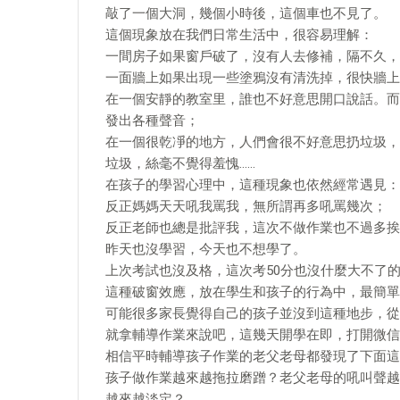
敲了一個大洞，幾個小時後，這個車也不見了。
這個現象放在我們日常生活中，很容易理解：
一間房子如果窗戶破了，沒有人去修補，隔不久，
一面牆上如果出現一些塗鴉沒有清洗掉，很快牆上
在一個安靜的教室里，誰也不好意思開口說話。而
發出各種聲音；
在一個很乾凈的地方，人們會很不好意思扔垃圾，
垃圾，絲毫不覺得羞愧……
在孩子的學習心理中，這種現象也依然經常遇見：
反正媽媽天天吼我罵我，無所謂再多吼罵幾次；
反正老師也總是批評我，這次不做作業也不過多挨
昨天也沒學習，今天也不想學了。
上次考試也沒及格，這次考50分也沒什麼大不了
這種破窗效應，放在學生和孩子的行為中，最簡單
可能很多家長覺得自己的孩子並沒到這種地步，從
就拿輔導作業來說吧，這幾天開學在即，打開微信
相信平時輔導孩子作業的老父老母都發現了下面這
孩子做作業越來越拖拉磨蹭？老父老母的吼叫聲越
越來越淡定？……