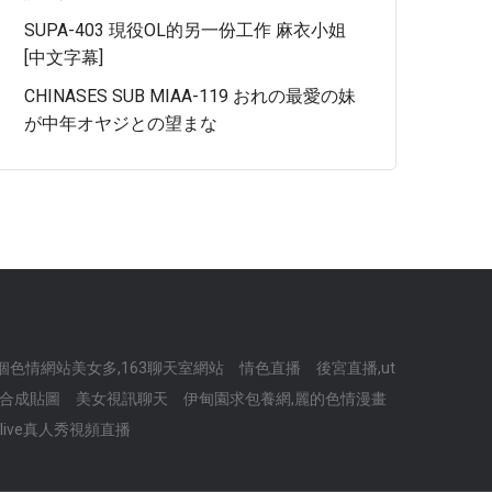
SUPA-403 現役OL的另一份工作 麻衣小姐
[中文字幕]
CHINASES SUB MIAA-119 おれの最愛の妹
が中年オヤジとの望まな
個色情網站美女多,163聊天室網站
情色直播
後宮直播,ut
城,合成貼圖
美女視訊聊天
伊甸園求包養網,麗的色情漫畫
wlive真人秀視頻直播