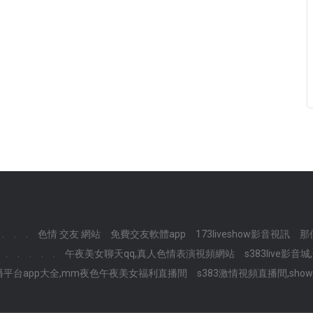
.
.
.
色情 交友 網站
免費交友軟體app
173liveshow影音視訊
那
.
.
.
.
.
午夜美女聊天qq,真人色情表演視頻網站
s383live影音
平台app大全,mm夜色午夜美女福利直播間
s383激情視頻直播間,sho