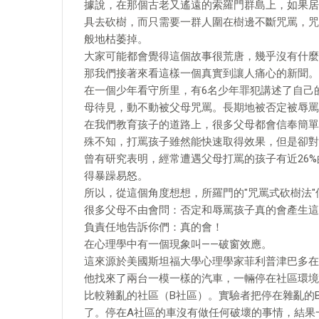
據說，在那個古老又遙遠的索羅門群島上，如果居
具去砍樹，而只需要一群人圍在樹邊不斷咒罵，咒
般地枯萎掉。
大家可能都會覺得這個故事很荒唐，幾乎沒有什麼
那我們接著來看這樣一個真實到讓人痛心的新聞。
在一個少年看守所里，有6名少年罪犯講述了自己
母待見，動不動被父母咒罵。長期地被否定被辱罵
在我們教育孩子的道路上，很多父母都會信奉簡單
殊不知，打罵孩子雖然能快速取得效果，但是卻對
曾有研究表明，經常遭遇父母打罵的孩子有近26%
得暴躁易怒。
所以，從這個角度想想，所羅門的"咒罵式砍樹法
很多父母不由會問：否定和辱罵孩子真的會產生這
負責任地告訴你們：真的會！
在心理學中有一個現象叫——破窗效應。
這來源於美國斯坦福大學心理學家菲利普津巴多在1
他找來了兩台一模一樣的汽車，一輛停在社區環境
比較雜亂的社區（B社區）。實驗者把停在雜亂的
了。停在A社區的車沒有做任何破壞的事情，結果