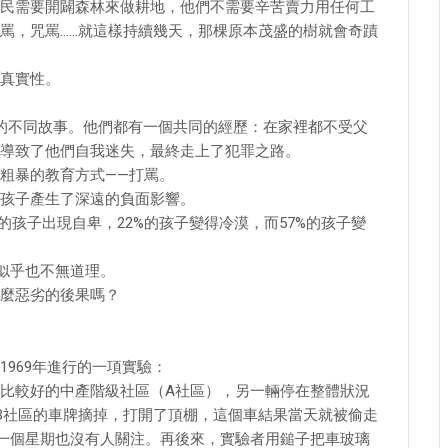
民需要開闢森林來做耕地，他們不需要辛苦賣力用任何工
罵，咒罵……就這樣持續幾天，那棵原本茂盛的樹就會奇蹟
真實性。
的不同故事。他們都有一個共同的經歷：在家裡都不受父
導致了他們自我迷失，最終走上了犯罪之路。
粗暴的教育方式——打罵。
孩子產生了深遠的負面影響。
的孩子出現自卑，22%的孩子變得冷漠，而57%的孩子變
"似乎也不無道理。
麼惡劣的後果嗎？
969年進行的一項實驗：
比較好的中產階級社區（A社區），另一輛停在整體狀況
B社區的車牌摘掉，打開了頂棚，這個車結果當天就被偷走
一個星期也沒有人關注。再後來，實驗者用鎚子把車玻璃