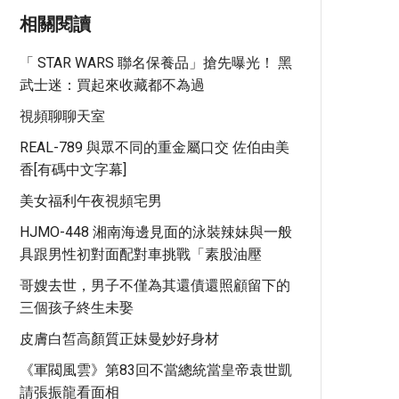
相關閱讀
「 STAR WARS 聯名保養品」搶先曝光！ 黑
武士迷：買起來收藏都不為過
視頻聊聊天室
REAL-789 與眾不同的重金屬口交 佐伯由美
香[有碼中文字幕]
美女福利午夜視頻宅男
HJMO-448 湘南海邊見面的泳裝辣妹與一般
具跟男性初對面配對車挑戰「素股油壓
哥嫂去世，男子不僅為其還債還照顧留下的
三個孩子終生未娶
皮膚白皙高顏質正妹曼妙好身材
《軍閥風雲》第83回不當總統當皇帝袁世凱
請張振龍看面相