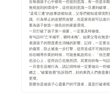
在每個孩子心中都有一些規則意識，有一些是非觀
無視規則的環境中，這些規則意識一旦遭到破壞，
"孟母三遷"的故事誰都知道，父母們都知道環境
識、行為舉止的改變而改變，但是家長卻可以進行
要為孩子創造一個良好的家庭環境。
一旦打破了孩子第一扇窗，一定要及時修復。
有句話叫"亡羊補牢，猶時未晚"。如果父母在無
者讓孩子的態度產生消極的影響。記得，一定要去
的傷害，防止被進一步打擊，從而造成不可挽回的
你在輔導作業的時候，可能會氣急而出：「你怎麼
也沒心上，從而自己也無所謂。其實你的每一句話
一旦發生這種行為，請記得時候一定要做出一些補
總之，"破窗效應"告訴我們，好的東西人們會盡
更壞。
那麼你是做孩子心靈窗戶的守護者，還是打破者呢