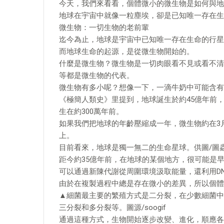
今天，我們來看看，個體微小的微生物是如何與地
地球在宇宙中就像一粒塵埃，卻是已知唯一存在生
微生物：一切生物的老前輩
迄今為止，地球是宇宙中已知唯一存在生命的行星
而地球生命的起源，是從微生物開始的。
什麼是微生物？微生物是一切肉眼看不見或看不清
等都是微生物的代表。
微生物有多小呢？想像一下，一滴牛奶中可能含有5
《極簡人類史》里提到，地球誕生於約45億年前
生在約300萬年前。
如果我們把地球的年齡壓縮成一年，微生物約在3月
上。
目前看來，地球是獨一無二的生命星球。供圖/圖
距今約35億年前，在地球的某個地方，很可能是
可以通過新陳代謝從周圍環境汲取能量，還利用D
由於在複製過程中總是存在微小的差異，所以個體
▲細菌最主要的繁殖方式是二分裂，在少數細菌中
三分裂和多分裂等。圖源/soogif
通過這種方式，生物開始逐步改變、進化，順應各