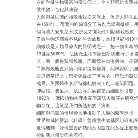
在面對微生物帶來的傳染病上，全人類都是命運共
微生物：進化與演變
人類與微細菌的相愛相殺從未停止，但是人類真正
在1590年，荷蘭的約翰遜父子首創光學顯微鏡，
個荷蘭人安東尼·列文虎克才開始使用顯微鏡觀察
了微生物這個看不見的生命族群，為18世紀和1
顯微鏡是人類最偉大的發明物之一，把一個全新的
19世紀60年代，法國微生物學家巴斯德進行了
瓶，另一個是鵝頸燒瓶。巴斯德在肉湯煮沸、冷卻
而鵝頸燒瓶直到第四年都沒有變質，此舉證明了細
在這個基礎上，巴斯德提出了著名的「巴氏消毒法
成果。英國醫生李斯特據此解決了創口感染問題。
肺結核、炭疽病、鼠疫等疾病都是由細菌所引發。
1892年，俄國植物生理學家伊萬諾夫斯基在研
物存在，這就是我們所熟知的「病毒」。
細菌與病毒的發現極大地推動了人類的醫學進步。
世界權威性雜誌《科學》曾將微生物基因組研究評
遺傳機制，發現重要的功能基因並在此基礎上發展
控制新老傳染病的流行。