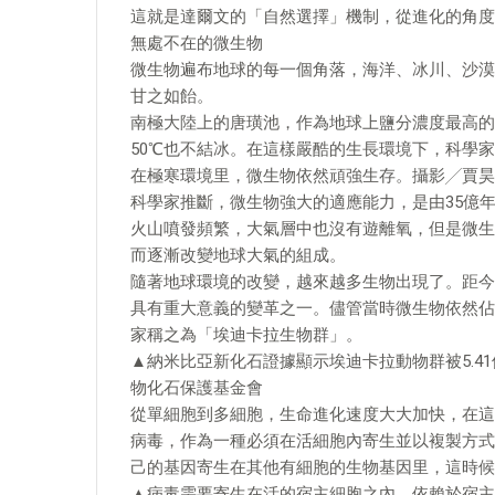
這就是達爾文的「自然選擇」機制，從進化的角度
無處不在的微生物
微生物遍布地球的每一個角落，海洋、冰川、沙漠
甘之如飴。
南極大陸上的唐璜池，作為地球上鹽分濃度最高的
50℃也不結冰。在這樣嚴酷的生長環境下，科學
在極寒環境里，微生物依然頑強生存。攝影╱賈昊
科學家推斷，微生物強大的適應能力，是由35億
火山噴發頻繁，大氣層中也沒有遊離氧，但是微生
而逐漸改變地球大氣的組成。
隨著地球環境的改變，越來越多生物出現了。距今
具有重大意義的變革之一。儘管當時微生物依然佔
家稱之為「埃迪卡拉生物群」。
▲納米比亞新化石證據顯示埃迪卡拉動物群被5.4
物化石保護基金會
從單細胞到多細胞，生命進化速度大大加快，在這
病毒，作為一種必須在活細胞內寄生並以複製方式
己的基因寄生在其他有細胞的生物基因里，這時候
▲病毒需要寄生在活的宿主細胞之內，依賴於宿主