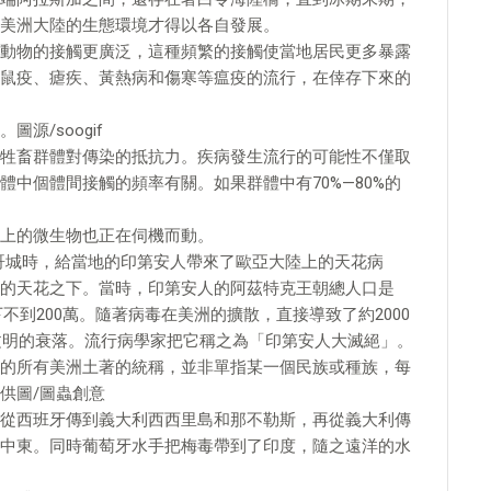
美洲大陸的生態環境才得以各自發展。
動物的接觸更廣泛，這種頻繁的接觸使當地居民更多暴露
鼠疫、瘧疾、黃熱病和傷寒等瘟疫的流行，在倖存下來的
源/soogif
牲畜群體對傳染的抵抗力。疾病發生流行的可能性不僅取
中個體間接觸的頻率有關。如果群體中有70%—80%的
上的微生物也正在伺機而動。
西哥城時，給當地的印第安人帶來了歐亞大陸上的天花病
的天花之下。當時，印第安人的阿茲特克王朝總人口是
下不到200萬。隨著病毒在美洲的擴散，直接導致了約2000
安文明的衰落。流行病學家把它稱之為「印第安人大滅絕」。
的所有美洲土著的統稱，並非單指某一個民族或種族，每
供圖/圖蟲創意
從西班牙傳到義大利西西里島和那不勒斯，再從義大利傳
中東。同時葡萄牙水手把梅毒帶到了印度，隨之遠洋的水