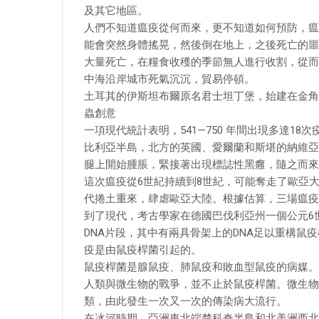
及其它地區。
人們不知道瘟疫從何而來，更不知道如何預防，瘟
能會突然身體搖晃，然後倒在地上，之後死亡的噩
大量死亡，在糧食收穫的季節無人進行收割，從而
中海沿岸城市死氣沉沉，貿易停頓。
土耳其的伊斯坦布爾原名君士坦丁堡，始建在金角
蟲創意
一項現代統計表明，541—750 年間出現多達1
比利亞半島，北方的英國、愛爾蘭和斯堪的納維亞
腿上開始腫脹，緊接著出現標誌性黑癰，隨之而來
這次瘟疫從6世紀持續到8世紀，可能奪走了歐亞大陸
代捲土重來，肆虐歐亞大陸。根據估算，三場瘟疫
到了現代，考古學家在德國巴伐利亞州一個公元6
DNA片段，其中有兩具骨架上的DNA足以重構鼠
疫是由鼠疫桿菌引起的。
鼠疫桿菌是腺鼠疫、肺鼠疫和敗血型鼠疫的病媒。
人類與微生物的戰爭，並不止於鼠疫桿菌。微生物
類，由此發生一次又一次的傳染病大流行。
在冰河時期，亞洲東北端楚科奇半島和北美洲西北