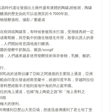
新石器時代遺址發掘出土兩件盛有液體的陶罐,經檢測，陶罐
釀酒的歷史由此可以追溯至距今7000年前。
物發酵過程。攝影／董建成
在樹洞或陶罐里，有時候會被雨水打濕，受潮後再經一定
成葡萄糖，與空氣中的微生物發生作用，散發出誘人的香
，人們開始有意識地進行釀酒。
發酵牛奶製品。圖源/soogif
後，人們越來越多使用發酵技術保存食物，乳酪、酸奶、
行。
時間,由於波斯佔據了亞歐之間連接的主要陸上通道，亞洲
船由印度出發途經斯里蘭卡，繞過印度半島，穿越阿拉伯
香料歷經艱辛才能到達地中海的拜占庭帝國。
往的海上通道，也稱"海上陶瓷之路"和「海上香料之
0期
極大的便利。
羅河傳播到亞歷山大里亞城，然後迅速傳播到了君士坦丁堡