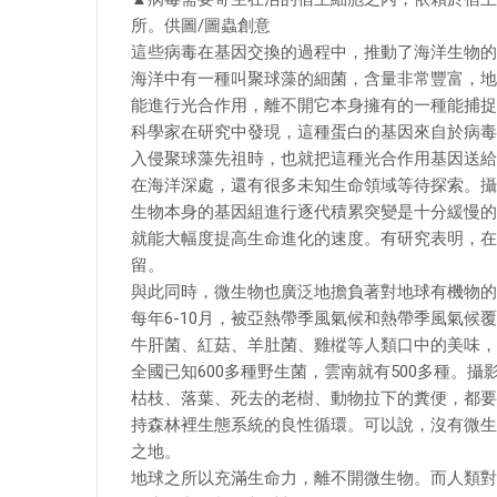
所。供圖/圖蟲創意
這些病毒在基因交換的過程中，推動了海洋生物的
海洋中有一種叫聚球藻的細菌，含量非常豐富，地
能進行光合作用，離不開它本身擁有的一種能捕捉
科學家在研究中發現，這種蛋白的基因來自於病毒
入侵聚球藻先祖時，也就把這種光合作用基因送給
在海洋深處，還有很多未知生命領域等待探索。攝
生物本身的基因組進行逐代積累突變是十分緩慢的
就能大幅度提高生命進化的速度。有研究表明，在構
留。
與此同時，微生物也廣泛地擔負著對地球有機物的
每年6-10月，被亞熱帶季風氣候和熱帶季風氣
牛肝菌、紅菇、羊肚菌、雞樅等人類口中的美味，
全國已知600多種野生菌，雲南就有500多種。攝
枯枝、落葉、死去的老樹、動物拉下的糞便，都要
持森林裡生態系統的良性循環。可以說，沒有微生
之地。
地球之所以充滿生命力，離不開微生物。而人類對