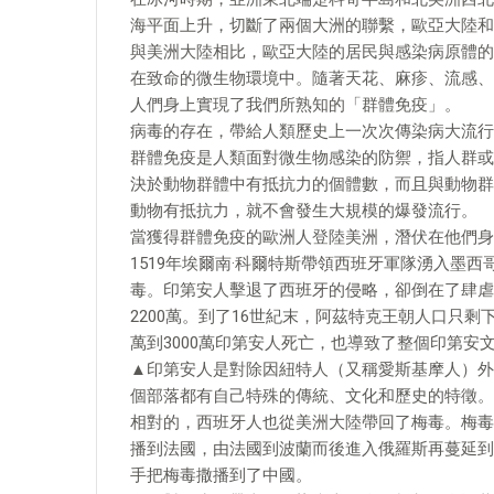
海平面上升，切斷了兩個大洲的聯繫，歐亞大陸和
與美洲大陸相比，歐亞大陸的居民與感染病原體的
在致命的微生物環境中。隨著天花、麻疹、流感、
人們身上實現了我們所熟知的「群體免疫」。
病毒的存在，帶給人類歷史上一次次傳染病大流行。圖
群體免疫是人類面對微生物感染的防禦，指人群或
決於動物群體中有抵抗力的個體數，而且與動物群體
動物有抵抗力，就不會發生大規模的爆發流行。
當獲得群體免疫的歐洲人登陸美洲，潛伏在他們身
1519年埃爾南·科爾特斯帶領西班牙軍隊湧入墨
毒。印第安人擊退了西班牙的侵略，卻倒在了肆虐
2200萬。到了16世紀末，阿茲特克王朝人口只剩
萬到3000萬印第安人死亡，也導致了整個印第
▲印第安人是對除因紐特人（又稱愛斯基摩人）外
個部落都有自己特殊的傳統、文化和歷史的特徵。
相對的，西班牙人也從美洲大陸帶回了梅毒。梅毒
播到法國，由法國到波蘭而後進入俄羅斯再蔓延到
手把梅毒撒播到了中國。