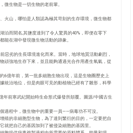
，微生物是一切生物的老前輩。
、火山，哪怕是人類認為極其苛刻的生存環境，微生物都
湖泊而聞名,其鹽度達到了令人驚異的40%，即便在零下
家都能在湖中發現微生物活動的跡象。
年前惡劣的生長環境進化而來。當時，地球地質活動劇烈，
物頑強地生存下來，並且能夠通過光合作用產生氧氣，從
約6億年前，第一批多細胞生物出現，這是生物圈歷史上
據統治地位，但是肉眼可見的動植物已經有了雛形，科學
1億年前寒武紀開始時生命形式爆發所顛覆。圖源/中國古生
個過程中，微生物中的重要一員——病毒功不可沒。
增殖的非細胞型生物，為了達到繁衍的目的，一定要把自
它就把自己的基因加到了被侵染細胞的基因里。
細胞提供病毒複製過程中所需要的原料體系、能量和場