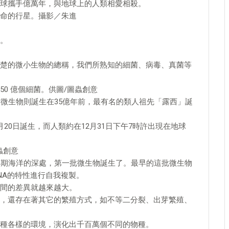
球攜手億萬年，與地球上的人類相愛相殺。
命的行星。攝影／朱進
。
楚的微小生物的總稱，我們所熟知的細菌、病毒、真菌等
0 億個細菌。供圖/圖蟲創意
，微生物則誕生在35億年前，最有名的類人祖先「露西」誕
20日誕生，而人類約在12月31日下午7時許出現在地球
蟲創意
早期海洋的深處，第一批微生物誕生了。最早的這批微生物
NA的特性進行自我複製。
間的差異就越來越大。
，還存在著其它的繁殖方式，如不等二分裂、出芽繁殖、
種各樣的環境，演化出千百萬個不同的物種。