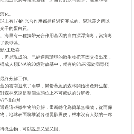
演化。
球上有1/4的光合作用都是通過它完成的。聚球藻之所以
光子的蛋白質。
。海里有一種攜帶光合作用基因的自由漂浮病毒，當病毒
了聚球藻。
影/王敏嘉
，但是現成的、已經適應環境的微生物把基因交換出來，
成人類DNA的30億對鹼基中，就有約8%來源於病毒殘
最終分解工作。
候覆蓋的雲南迎來了雨季，鬱鬱蔥蔥的森林開始出產野生菌。
對森林來說是整個生態位上不可或缺的分解者。
影/行攝自然
通過這些微生物的分解，重新轉化為簡單無機物，從而保
物，地球表面將堆滿各種屍骸糞便，根本沒有人類的一席
待微生物，可以說是又愛又恨。