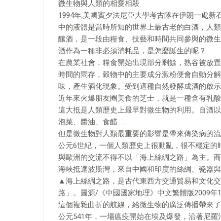
微生物與人類的相愛相殺
1994年,美國賓夕法尼亞大學考古隊在伊朗一處
中的液體是當時所知的世界上最古老的白酒，人類
釀酒，是一段由糧食、技藝和時間共同參與的微生
酒作為一種非必須消耗品，是怎麼誕生的呢？
在農業社會，糧食開始出現部分剩餘，熟谷被放置
時間的悶存，穀物中的主要成分澱粉便會自動分解
味，產生酒化現象。受到這種自然發酵成酒的啟示
近年來火爆朋友圈美食的芝士，就是一種含有乳酸菌的
這大抵是人類歷史上最早對微生物的利用。自酒以
泡菜、醬油、食醋……
但是微生物對人類最重要的影響是帶來傳染病的流
公元6世紀，一個人類歷史上很動亂，很不穩定的
與歐洲的交流不得不以「海上絲綢之路」為主。商
海峽抵達波斯灣，來自中國和印度的絲綢、瓷器與
▲海上絲綢之路，是古代東西方交通貿易和文化交
路」。圖源/《中國國家地理》中文繁體版2009年1
這個複雜曲折的航線，給微生物的廣泛傳播帶來了
公元541年，一場瘟疫開始在埃及爆發，沿著尼