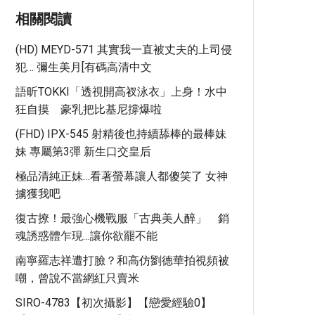
相關閱讀
(HD) MEYD-571 其實我一直被丈夫的上司侵
犯… 彌生美月[有碼高清中文
語昕TOKKI「透視開高衩泳衣」上身！水中
狂自摸 豪乳把比基尼撐爆啦
(FHD) IPX-545 射精後也持續舔棒的最棒妹
妹 專屬第3彈 新生口交皇后
極品清純正妹…看著螢幕讓人都傻笑了 女神
擄獲我吧
復古撩！最強心機戰服「古典美人醉」 銷
魂誘惑體乍現…讓你欲罷不能
南寧羅志祥遭打臉？和高仿劉德華拍視頻被
嘲，曾說不當網紅只賣米
SIRO-4783【初次攝影】【戀愛經驗0】