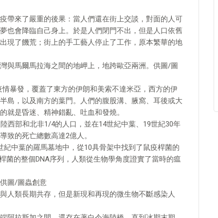
疫帶來了嚴重的後果：當人們還在街上交談，對面的人可
夢也會降臨自己身上。於是人們閉門不出，但是人口依舊
出現了饑荒；街上的手工藝人停止了工作，原本繁華的地
灣與馬爾馬拉海之間的地岬上，地跨歐亞兩洲。供圖/圖
8次疫情暴發，覆蓋了東方的伊朗和美索不達米亞，西方的伊
半島，以及南方的葉門。人們的腹股溝、腋窩、耳後或大
的就是昏迷、精神錯亂、吐血和發燒。
西部和北非1/4的人口，並在14世紀中葉、19世紀30年
導致的死亡總數高達2億人。
世紀中葉的羅馬墓地中，從10具骨架中找到了鼠疫桿菌的
疫桿菌的整個DNA序列，人類從生物學角度證實了當時的瘟
供圖/圖蟲創意
與人類長期共存，但是新現和再現的微生物不斷感染人
端阿拉斯加之間，還存在著白令海陸橋，直到冰期末期，