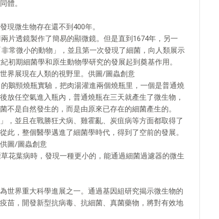
同體。
發現微生物存在還不到400年。
用兩片透鏡製作了簡易的顯微鏡。但是直到1674年，另一
「非常微小的動物」，並且第一次發現了細菌，向人類展示
9世紀初期細菌學和原生動物學研究的發展起到奠基作用。
世界展現在人類的視野里。供圖/圖蟲創意
著名的鵝頸燒瓶實驗，把肉湯灌進兩個燒瓶里，一個是普通燒
後放任空氣進入瓶內，普通燒瓶在三天就產生了微生物，
菌不是自然發生的，而是由原來已存在的細菌產生的。
」，並且在戰勝狂犬病、雞霍亂、炭疽病等方面都取得了
從此，整個醫學邁進了細菌學時代，得到了空前的發展。
供圖/圖蟲創意
究煙草花葉病時，發現一種更小的，能通過細菌過濾器的微生
為世界重大科學進展之一。通過基因組研究揭示微生物的
疫苗，開發新型抗病毒、抗細菌、真菌藥物，將對有效地