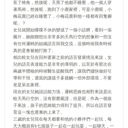
長了犄角，然後呢，天黑了他都不睡覺，他一個人穿
著馬褂，然後呢，跑到了小鹿家裡，可是小鹿呢，小
梅花鹿已經在睡覺了，小梅花鹿和他一樣都有四隻腳
呢」？
女兒就開始喋喋不休的變成了一個小話癆，看到一張
圖片，她能聯想出非常多的天馬行空的想像和一些沒
有任何邏輯的組織語言與我交流，這個時候我有時候
真的是會被她打敗了。
相比較女兒在回外婆家之前的語言發展情況來說，女
兒的語言表達能力是非常的薄弱的，以至於有那次在
兩歲半體檢的時候醫生提醒我們，讓我們儘快做好引
導和干預，適當的讓孩子多接觸一些外部環境，不要
老是呆在家裡。
現在的女兒她說話能力強，邏輯思維也相對來說是比
較天馬行空的，沒有那麼嚴謹，但是呢，作為一個孩
子來說，孩子的思維能力得到了提升。所以在語言發
育這一塊也逐漸的上來了。
三歲的女兒現在每天都要和他的小夥伴們一起玩，每
天大概就有6七個孩子一起在一起玩耍，一起聊天，一