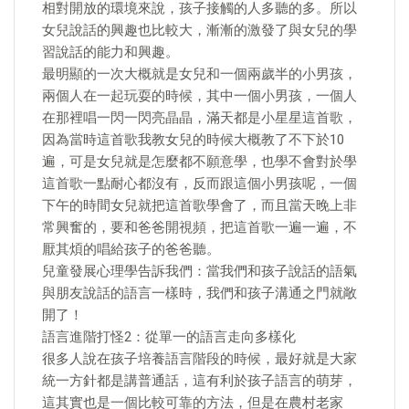
相對開放的環境來說，孩子接觸的人多聽的多。所以
女兒說話的興趣也比較大，漸漸的激發了與女兒的學
習說話的能力和興趣。
最明顯的一次大概就是女兒和一個兩歲半的小男孩，
兩個人在一起玩耍的時候，其中一個小男孩，一個人
在那裡唱一閃一閃亮晶晶，滿天都是小星星這首歌，
因為當時這首歌我教女兒的時候大概教了不下於10
遍，可是女兒就是怎麼都不願意學，也學不會對於學
這首歌一點耐心都沒有，反而跟這個小男孩呢，一個
下午的時間女兒就把這首歌學會了，而且當天晚上非
常興奮的，要和爸爸開視頻，把這首歌一遍一遍，不
厭其煩的唱給孩子的爸爸聽。
兒童發展心理學告訴我們：當我們和孩子說話的語氣
與朋友說話的語言一樣時，我們和孩子溝通之門就敞
開了！
語言進階打怪2：從單一的語言走向多樣化
很多人說在孩子培養語言階段的時候，最好就是大家
統一方針都是講普通話，這有利於孩子語言的萌芽，
這其實也是一個比較可靠的方法，但是在農村老家