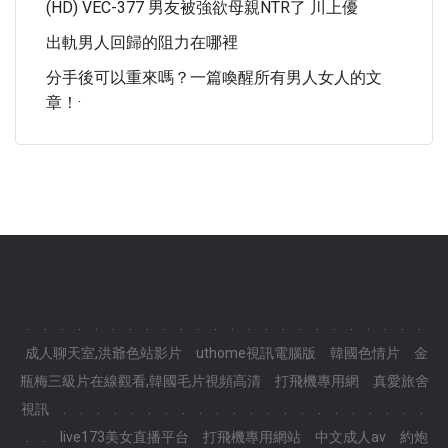
(HD) VEC-377 男友被強欲母親NTR了 川上優
出軌男人回歸的阻力在哪裡
分手後可以重來嗎？一篇喚醒所有男人女人的文
章！·
.
.
.
.
.
.
.
.
.
.
.
.
.
.
.
.
.
.
.
.
.
.
.
.
成人聊天室,洪爺色站影片
uthome視訊電腦版
韓國色情片
金
瓶梅三級片在線觀看,韓國毛片視頻高清
打飛機專用網
真愛旅舍
視訊
.
.
.
.
.
.
.
.
.
.
.
.
.
.
.
.
.
.
.
.
.
.
.
.
live173美女直播平台
打飛機專用網站
中文成人av
約炮