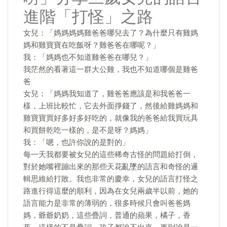
進階「打怪」之路
女兒：「媽媽媽媽雞爸爸哪兒去了？為什麼只有雞媽
媽和雞寶寶在吃飯呀？雞爸爸在哪呢？」
我：「媽媽也不知道雞爸爸在哪兒？」
我茫然的看著這一群大公雞，我也不知道哪個是雞爸
爸
女兒：「媽媽我知道了，雞爸爸應該是和我爸爸一
樣，上班比較忙，它去外面掙錢了，然後給雞媽媽和
雞寶寶買好多好多好吃的，就像我的爸爸給我買玩具
和買餅乾吃一樣的，是不是呀？媽媽」
我：「嗯，也許你說的是對的」
每一天我都要被女兒的這些稀奇古怪的問題給打倒，
對於她嘴裡蹦出來的那些天花亂墜的語言和奇怪的邏
輯思維給打敗。我也非常的慶幸，女兒的語言打怪之
路進行得這麼的順利，因為在女兒兩歲半以前，她的
語言能力是非常的薄弱的，很多時候只會叫爸爸媽
媽，爺爺奶奶，這些疊詞，普通的蘋果，橘子，香