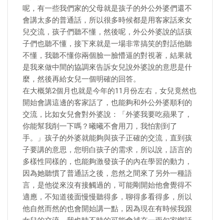
呢，有一些我們家的父母就是孩子的外公外婆們還不
會講太多的普通話，所以很多時候都是用客家話來女
兒交流，孩子們聽不懂，然後呢，外公外婆說的話孩
子們也聽不懂，接下來就是一場非常搞笑的對話他聽
不懂，我聽不懂你兩個臉一臉懵逼的對視著，結果就
是我來做中間的協調來告訴女兒說外婆說的意思是什
麼，然後再給女兒一個明確的回答。
在大概第2個月也就是今年的11月份左右，女兒竟然也
開始會講這邊的客家話了，也能夠和外公外婆順利的
交流，比如女兒會對外婆說：「外婆我要吃蘋果了，
你能幫我削一下嗎？曦曦不會用刀，我怕割到了
手。」孩子的外婆就能夠與孩子正確的交流，直到孩
子要講的意思，您明白孩子的需求，所以說，語言的
多樣性同樣的，也能夠激發孩子的內在學習的動力，
因為她聽慣了普通話之後，忽然之間來了另外一種語
言，是他從來沒有接觸過的，可能剛開始他會覺得不
適應，不知道後面慢慢聽得多，聊得多看得多，所以
他自然而然的也會開始講一點，因為現在有時候我跟