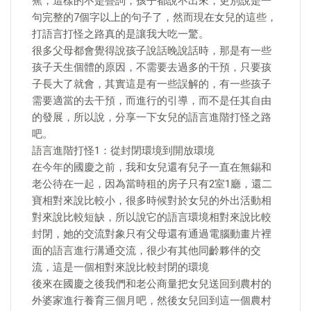
蕉，這樣的不是疊詞，孩子都說不出來，更別說是一
句完整的7個字以上的句子了，然而現在女兒的這些，
打語言打怪之路真的是讓我大吃一驚。
很多父母都會覺得說孩子說話晚說話時，那是有一些
孩子天生個體的原因，不需要去過多的干預，只要孩
子長大了就會，其實這是有一些誤解的，有一些孩子
需要適當的去干預，而進行的引導，而不是任其自由
的發展，所以說，分享一下女兒的語言進階打怪之路
吧。
語言進階打怪1：從封閉環境到開放環境
在今年的國慶之前，我和女兒還有兒子一直在無錫和
老公待在一起，因為當時租的房子只有2室1廳，還二
寶相對來說比較小，很多時候對於女兒的外出活動相
對來說比較短缺，所以說它的語言環境相對來說比較
封閉，她的交流對象只有父母還有通過電腦動畫片裡
面的語言進行溝通交流，很少有其他同齡夥伴的交
流，這是一個相對來說比較封閉的環境
後來在國慶之後我們和老公商量把女兒送回到農村的
外婆家進行養育三個月吧，然後女兒回到這一個農村