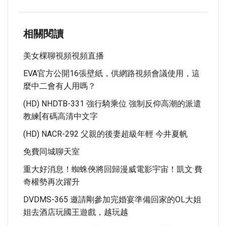
相關閱讀
美女棵聊視頻視頻直播
EVA官方公開16張壁紙，供網路視頻會議使用，這
麼中二會有人用嗎？
(HD) NHDTB-331 強行騎乘位 強制反仰高潮的派遣
教練[有碼高清中文字
(HD) NACR-292 父親的後妻超級年輕 今井夏帆
免費同城聊天室
重大好消息！蜘蛛俠將回歸漫威電影宇宙！凱文·費
奇權勢再次躍升
DVDMS-365 邀請剛參加完婚宴準備回家的OL大姐
姐去酒店玩國王遊戲，越玩越