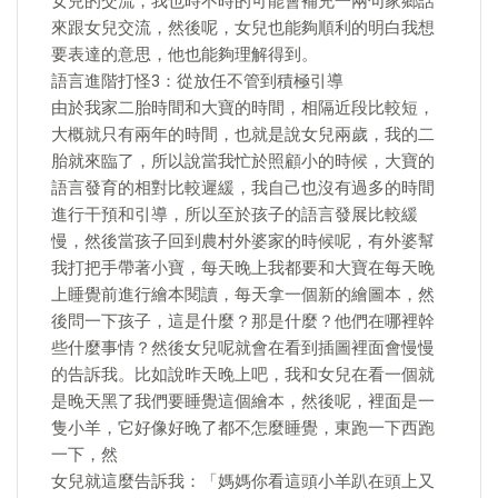
女兒的交流，我也時不時的可能會補充一兩句家鄉話
來跟女兒交流，然後呢，女兒也能夠順利的明白我想
要表達的意思，他也能夠理解得到。
語言進階打怪3：從放任不管到積極引導
由於我家二胎時間和大寶的時間，相隔近段比較短，
大概就只有兩年的時間，也就是說女兒兩歲，我的二
胎就來臨了，所以說當我忙於照顧小的時候，大寶的
語言發育的相對比較遲緩，我自己也沒有過多的時間
進行干預和引導，所以至於孩子的語言發展比較緩
慢，然後當孩子回到農村外婆家的時候呢，有外婆幫
我打把手帶著小寶，每天晚上我都要和大寶在每天晚
上睡覺前進行繪本閱讀，每天拿一個新的繪圖本，然
後問一下孩子，這是什麼？那是什麼？他們在哪裡幹
些什麼事情？然後女兒呢就會在看到插圖裡面會慢慢
的告訴我。比如說昨天晚上吧，我和女兒在看一個就
是晚天黑了我們要睡覺這個繪本，然後呢，裡面是一
隻小羊，它好像好晚了都不怎麼睡覺，東跑一下西跑
一下，然
女兒就這麼告訴我：「媽媽你看這頭小羊趴在頭上又