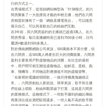
行的方式之一。
在秀場模式下，從視頻網站轉型為「9158模式」的六
間房聚集了一大批擅長才藝的年輕主播，他們在六間
房相當於擁有了一個「網絡直播電視台」，可以隨意
展示自己，可以與喜歡自己的粉絲們互動。
在3年前，與六間房簽約的主播就已超過3萬人。在六
間房秀場，每日直播總時長已達到7000多小時，日均
覆誘H數達到500多萬人。
對於傳統網際網路公司來說，500萬根本不算什麼，但
在六間房，這500萬人將產生巨大的消費能量。六間房
盈利主要靠用戶對虛擬物品的消費，在社交的過程
中，用戶間可相互贈送虛擬物品，如鮮花、蛋糕、跑
車、飛機等，不同物品對應價值不同的虛擬貨幣。
「在家裡的電腦前唱唱歌，一個月掙幾萬塊錢很正
常。」六間房創始人劉岩說。簡單來說，歌手和主播
們在線上唱歌，粉絲和觀眾線下打賞，這就是六間房
的業務模式。這種模式下，一些歌手賺到的錢比傳統
商業演出或在酒吧駐唱還多。一些人氣不高的歌手開
現場演唱會，不叫好也不太叫座，但六間房的一些人