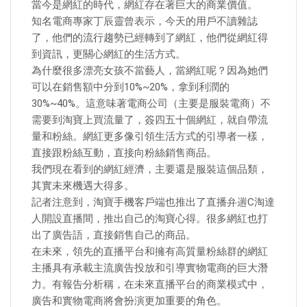
當今是網紅的時代，網紅存在著巨大的商業價值。
知名電商專家丁辰靈曾表示，今天的用戶不讀雜誌
了，他們的流行趨勢已經轉到了網紅，他們從網紅得
到資訊，更關心網紅的生活方式。
為什麼很多漂亮女孩不當藝人，當網紅呢？因為她們
可以在銷售額中分到10%~20%，拿到利潤的
30%~40%。這意味著電商公司（主要是服裝電商）不
需要到淘寶上買流量了，簽四五十個網紅，就自帶流
量和粉絲。網紅更多像引領生活方式的引導者一樣，
直接跟粉絲互動，直接向粉絲銷售商品。
我們現在看到的網紅經濟，主要還是服裝這個品類，
其實未來機遇大得多。
記者注意到，淘寶手機客戶端也推出了直播弁遄C淘達
人開設直播間，推出自己的淘寶心得。很多網紅也打
出了廣告語，直接銷售自己的商品。
在未來，領先的直播平台和擁有高質量粉絲群的網紅
主播具有承載主流廣告投放和引導實物電商的巨大潛
力。有報告分析稱，在未來直播平台的商業模式中，
廣告和實物電商將會扮演更加重要的角色。