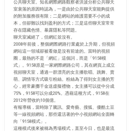
公共聊天室。知名網際網路觀察者洪波分析公共聊天
室衰落的原因時認為，一是由於公共聊天室能夠提供
的附加服務很有限；二是網站的維護需要不小的成
本，但卻難以找到盈利的方式；三是這些聊天室常常
存在隱藏色情、暴露隱私等問題。
聊天室滅絕了，但網紅並沒有。
2008年前後，整個網際網路行業處於上升期，但視頻
網站這一領域卻被看做是沒有前途的。當時的視頻
圈，最熱的不是「網紅」這個詞，而是「9158模
式」。9158原是一家網際網路公司，其在網頁上成立
視頻聊天室，通過一群漂亮的女主播歌唱、跳舞、賣
萌、調情等方式吸引粉絲。粉絲為了得到女主播的芳
心，經常豪擲千金送虛擬禮物，女主播可以從中分成
75%，9158可以分成20%。憑藉這種方式，9158在
2012年營收約10個億。
有報導稱，當時除了騰訊、愛奇藝、搜狐、優酷土豆
等一線視頻網站，那些還活著的中小視頻網站全面轉
向「9158模式」。
這種模式後來被稱為秀場模式，直至今日，也是最流