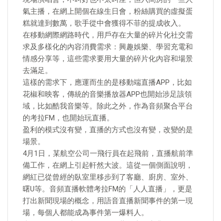
氣主播，在網上開個在線生日會，粉絲購買的虛擬蛋
糕就達到數萬，歌手從中會獲得不菲的提成收入。
在移動網際網路時代，用戶存在大量的碎片化社交需
求及多樣化的內容消費需求：興趣娛樂、學習充電和
情感分享等，這些需求要用大量的碎片化內容和場景
去滿足。
這樣的需求下，應運而生的是移動端直播APP，比如
花椒和映客，傳統的音樂播放器APP也開始涉足該領
域，比如酷我音樂等。除此之外，作為音頻聚合平台
的考拉FM，也開始玩直播。
盈利的模式沒有變，直播的方式也沒有變，改變的是
場景。
4月1日，某航空公司一飛行員在起飛前，直播航前準
備工作，在網上引起軒然大波。這從一個側面說明，
網紅已從曾經的臥室里移步到了客廳、廚房、室外、
曙U等。音頻直播軟體考拉FM的「人人直播」，更是
打出新聞現場的概念，用語音直播新聞事件的第一現
場，每個人都能成為事件第一爆料人。