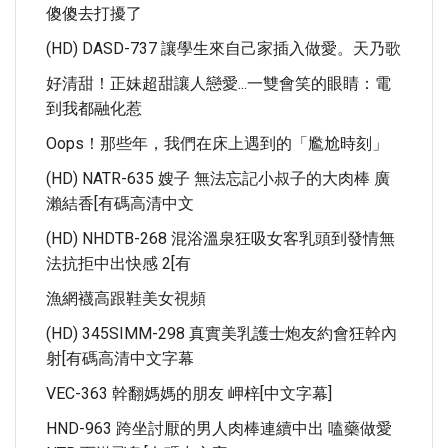
傻傻去打擾了
(HD) DASD-737 讓學生來自己家插入做愛。天乃歌
好清甜！正妹超甜讓人戀愛...一雙會笑的眼睛：電
到我都融化惹
Oops！那些年，我們在床上遇到的「尷尬時刻」
(HD) NATR-635 嫂子 無法忘記小叔子的大肉棒 廣
瀨結香[有碼高清中文
(HD) NHDTB-268 混浴溫泉狂吸女客乳頭到發情無
法抗拒中出快感 2[有
漁網襪高跟鞋美女視頻
(HD) 345SIMM-298 真實美乳護士炮友約會狂幹內
射[有碼高清中文字幕
VEC-363 幹翻媽媽的朋友 岬梓[中文字幕]
HND-963 跨坐討厭的男人肉棒連續中出 嗑藥做愛