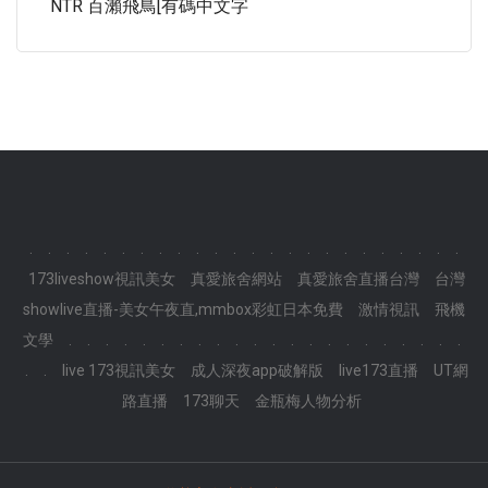
NTR 百瀨飛鳥[有碼中文字
.
.
.
.
.
.
.
.
.
.
.
.
.
.
.
.
.
.
.
.
.
.
.
.
173liveshow視訊美女
真愛旅舍網站
真愛旅舍直播台灣
台灣
showlive直播-美女午夜直,mmbox彩虹日本免費
激情視訊
飛機
文學
.
.
.
.
.
.
.
.
.
.
.
.
.
.
.
.
.
.
.
.
.
.
.
.
live 173視訊美女
成人深夜app破解版
live173直播
UT網
路直播
173聊天
金瓶梅人物分析