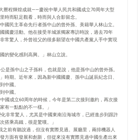
偉大曆程輝煌成就——慶祝中華人民共和國成立70周年大型
里時而駐足觀看，時而與人合影留念。
中國民主革命先行者孫中山的曾外孫、美籍華人林山立。
國國慶活動。他在接受羊城派獨家專訪時說，過去70年
非常驚人，外曾祖父的很多願望在中國共產黨人手中實現
國的變化感到高興。」林山立說。
的外公是孫中山之子孫科，也就是說，他是孫中山的曾外孫。
」時期。近年來，因為新中國國慶、孫中山誕辰紀念日、
到中國。
到中國。
新中國成立60周年的時候，今年是第二次接到邀約，再次接
家有一點點的不一樣。」
的變化非常驚人，尤其是中國東南沿海城市，已經進步到跟許
次搭乘高鐵，很是驚嘆。」
分我之前有聽說過，但沒有實際見過。展廳里，兩排機器人
發方面有發展和創新，但從來沒有實際見過中國生產出來