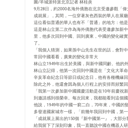
圖/羊城派特派北京記者 林桂炎
9月28日，約2000名海外僑胞在北京受邀參觀「
成就展」，其間，一位穿著灰色西裝的華人在展廳
這位看似普通的華人也有不「普通」的地方：他是
這是林山立第二次作為海外僑胞代表受邀參加新中
里，他多次回到中國、回到廣東，中國的變化確實
了。
「我個人猜測，如果孫中山先生在世的話，會對中
常回中國看看，廣東的變化非常大
林山立1949年出生於美國，與新中國同齡。他
林山立記得，他第一次回到中國是在「文化大革命
辛亥革命紀念日等節日或紀念日，他有各種機緣回
除此之外，他還會因為個人行程上的安排而頻繁回
「我第一次參加新中國國慶活動是在10年前慶祝
到邀請感到很榮幸。每次回來，我都能看到這個國
他說，1949年的中國一窮二白，70年來，中國
多發達國家城市一樣，「前幾年我回到中國，第一
「成就展上展出的150個『新中國第一』，大部
給我留下了深刻印象，我一直聽說中國在機器人研