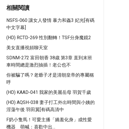
相關閱讀
NSFS-060 讓女人發情 暴力和姦3 妃光[有碼
中文字幕]
(HD) RCTD-269 性別翻轉！TSF分身魔鏡2
美女直播視頻聊天室
SDNM-272 富田朝香 38歳 第3章 直到末班
車時間總是激烈抽插！老公也不
你被騙了嗎？老爺子才是清朝皇帝的專屬稱
呼
(HD) KAAD-041 我家的美麗岳母 羽賀千歲
(HD) AQSH-038 妻子打工外出時間與小姨的
淫蕩午後 羽田翼[有碼高清中
F奶小隻馬！可愛主播「嬌羞化身」成性愛
機器 萌喊：喜歡中出…