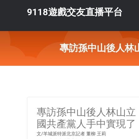
9118遊戲交友直播平台
專訪孫中山後人林
專訪孫中山後人林山立
國共產黨人手中實現了
文/羊城派特派北京記者 董柳 王莉