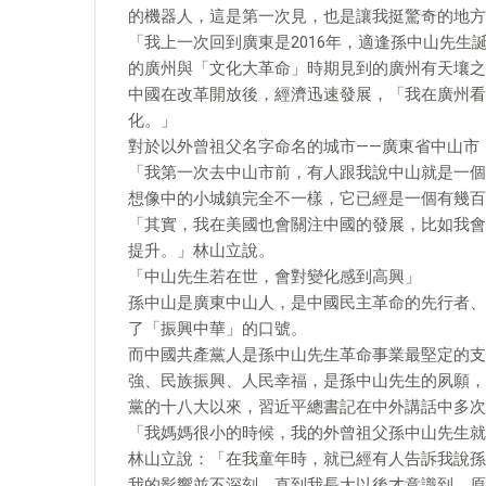
的機器人，這是第一次見，也是讓我挺驚奇的地方
「我上一次回到廣東是2016年，適逢孫中山先生誕
的廣州與「文化大革命」時期見到的廣州有天壤之
中國在改革開放後，經濟迅速發展，「我在廣州看
化。」
對於以外曾祖父名字命名的城市——廣東省中山市
「我第一次去中山市前，有人跟我說中山就是一個
想像中的小城鎮完全不一樣，它已經是一個有幾百
「其實，我在美國也會關注中國的發展，比如我會
提升。」林山立說。
「中山先生若在世，會對變化感到高興」
孫中山是廣東中山人，是中國民主革命的先行者、
了「振興中華」的口號。
而中國共產黨人是孫中山先生革命事業最堅定的支
強、民族振興、人民幸福，是孫中山先生的夙願，
黨的十八大以來，習近平總書記在中外講話中多次
「我媽媽很小的時候，我的外曾祖父孫中山先生就
林山立說：「在我童年時，就已經有人告訴我說孫
我的影響並不深刻。直到我長大以後才意識到，原