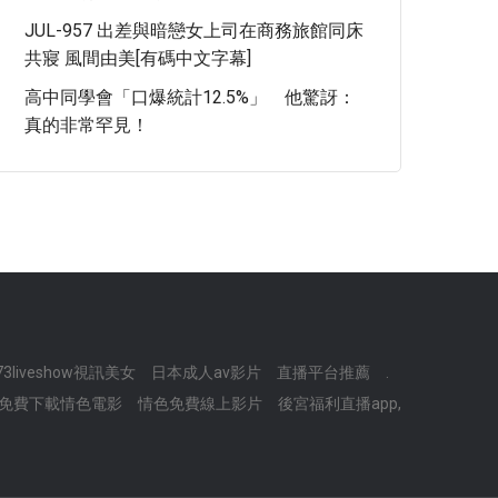
JUL-957 出差與暗戀女上司在商務旅館同床
共寢 風間由美[有碼中文字幕]
高中同學會「口爆統計12.5%」 他驚訝：
真的非常罕見！
73liveshow視訊美女
日本成人av影片
直播平台推薦
.
免費下載情色電影
情色免費線上影片
後宮福利直播app,