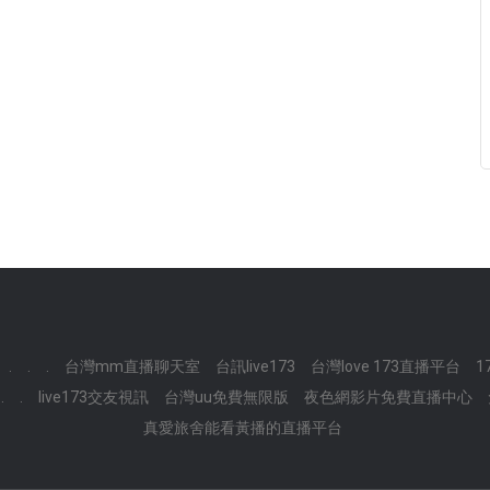
.
.
.
台灣mm直播聊天室
台訊live173
台灣love 173直播平台
1
.
.
live173交友視訊
台灣uu免費無限版
夜色網影片免費直播中心
真愛旅舍能看黃播的直播平台