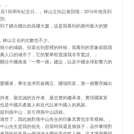
。」
辰150周年紀念日。」林山立向記者回憶，2016年他見到
別。
到了鱗次櫛比的高樓大廈，這是我看到的廣州最大的變
，林山立去的次數也不少。
很小的城鎮。但當去到那裡的時候，我看到的景象卻跟我
萬人口的城市了，它的繁華程度讓我非常驚訝。」
關注中國推進『一帶一路』建設，以及中國全球影響力的
愛國者，畢生追求民族獨立、國強民富，第一個響亮喊出
持者、最忠誠的合作者、最忠實的繼承者。實現國家富
也是中國共產黨人和近代以來中國人的夙願。
提到孫中山，並引用孫中山語錄。
過世了，因此她對孫中山先生的印象其實也非常模糊。」
中山先生是我的祖先，但當時我還是個孩子，這件事情對
來我的祖先是一個泱泱大國的革命性人物，這才讓我覺得