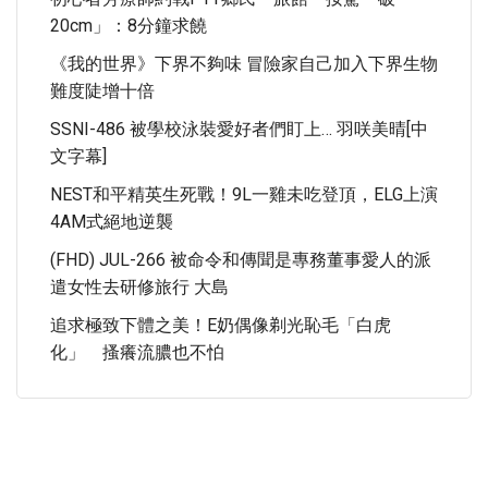
20cm」：8分鐘求饒
《我的世界》下界不夠味 冒險家自己加入下界生物
難度陡增十倍
SSNI-486 被學校泳裝愛好者們盯上… 羽咲美晴[中
文字幕]
NEST和平精英生死戰！9L一雞未吃登頂，ELG上演
4AM式絕地逆襲
(FHD) JUL-266 被命令和傳聞是專務董事愛人的派
遣女性去研修旅行 大島
追求極致下體之美！E奶偶像剃光恥毛「白虎
化」 搔癢流膿也不怕