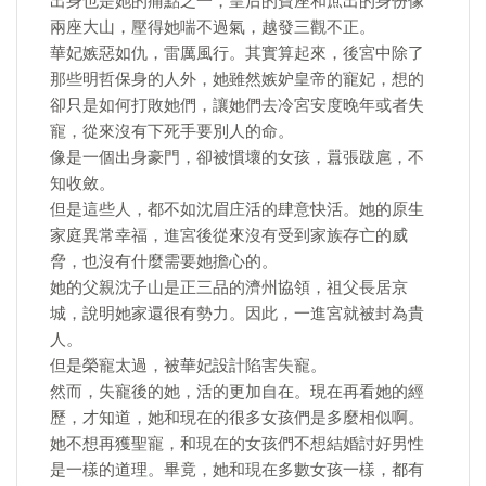
出身也是她的痛點之一，皇后的寶座和庶出的身份像
兩座大山，壓得她喘不過氣，越發三觀不正。
華妃嫉惡如仇，雷厲風行。其實算起來，後宮中除了
那些明哲保身的人外，她雖然嫉妒皇帝的寵妃，想的
卻只是如何打敗她們，讓她們去冷宮安度晚年或者失
寵，從來沒有下死手要別人的命。
像是一個出身豪門，卻被慣壞的女孩，囂張跋扈，不
知收斂。
但是這些人，都不如沈眉庄活的肆意快活。她的原生
家庭異常幸福，進宮後從來沒有受到家族存亡的威
脅，也沒有什麼需要她擔心的。
她的父親沈子山是正三品的濟州協領，祖父長居京
城，說明她家還很有勢力。因此，一進宮就被封為貴
人。
但是榮寵太過，被華妃設計陷害失寵。
然而，失寵後的她，活的更加自在。現在再看她的經
歷，才知道，她和現在的很多女孩們是多麼相似啊。
她不想再獲聖寵，和現在的女孩們不想結婚討好男性
是一樣的道理。畢竟，她和現在多數女孩一樣，都有