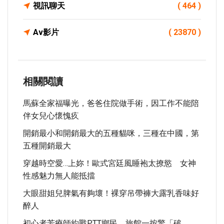
視訊聊天
( 464 )
Av影片
( 23870 )
相關閱讀
馬蘇全家福曝光，爸爸住院做手術，因工作不能陪
伴女兒心懷愧疚
開銷最小和開銷最大的五種貓咪，三種在中國，第
五種開銷最大
穿越時空愛…上妳！歐式宮廷風睡袍太撩慾 女神
性感魅力無人能抵擋
大眼甜姐兒脾氣有夠壞！裸穿吊帶褲大露乳香味好
醉人
初心者芳療師約戰PTT鄉民 旅館一按驚「破