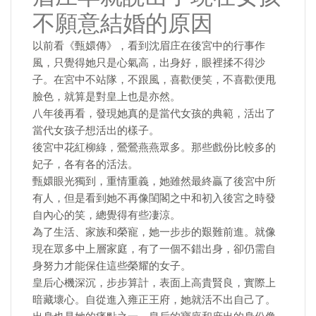
不願意結婚的原因
以前看《甄嬛傳》，看到沈眉庄在後宮中的行事作
風，只覺得她只是心氣高，出身好，眼裡揉不得沙
子。在宮中不站隊，不跟風，喜歡便笑，不喜歡便甩
臉色，就算是對皇上也是亦然。
八年後再看，發現她真的是當代女孩的典範，活出了
當代女孩子想活出的樣子。
後宮中花紅柳綠，鶯鶯燕燕眾多。那些戲份比較多的
妃子，各有各的活法。
甄嬛眼光獨到，重情重義，她雖然最終贏了後宮中所
有人，但是看到她不再像閨閣之中和初入後宮之時發
自內心的笑，總覺得有些凄涼。
為了生活、家族和榮寵，她一步步的艱難前進。就像
現在眾多中上層家庭，有了一個不錯出身，卻仍需自
身努力才能保住這些榮耀的女子。
皇后心機深沉，步步算計，表面上高貴賢良，實際上
暗藏壞心。自從進入雍正王府，她就活不出自己了。