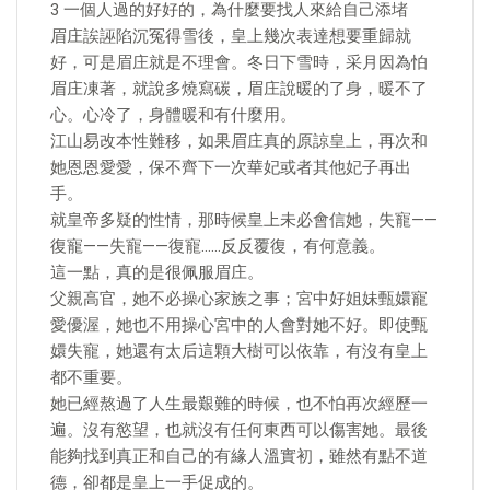
3 一個人過的好好的，為什麼要找人來給自己添堵
眉庄誒誣陷沉冤得雪後，皇上幾次表達想要重歸就
好，可是眉庄就是不理會。冬日下雪時，采月因為怕
眉庄凍著，就說多燒寫碳，眉庄說暖的了身，暖不了
心。心冷了，身體暖和有什麼用。
江山易改本性難移，如果眉庄真的原諒皇上，再次和
她恩恩愛愛，保不齊下一次華妃或者其他妃子再出
手。
就皇帝多疑的性情，那時候皇上未必會信她，失寵——
復寵——失寵——復寵……反反覆復，有何意義。
這一點，真的是很佩服眉庄。
父親高官，她不必操心家族之事；宮中好姐妹甄嬛寵
愛優渥，她也不用操心宮中的人會對她不好。即使甄
嬛失寵，她還有太后這顆大樹可以依靠，有沒有皇上
都不重要。
她已經熬過了人生最艱難的時候，也不怕再次經歷一
遍。沒有慾望，也就沒有任何東西可以傷害她。最後
能夠找到真正和自己的有緣人溫實初，雖然有點不道
德，卻都是皇上一手促成的。