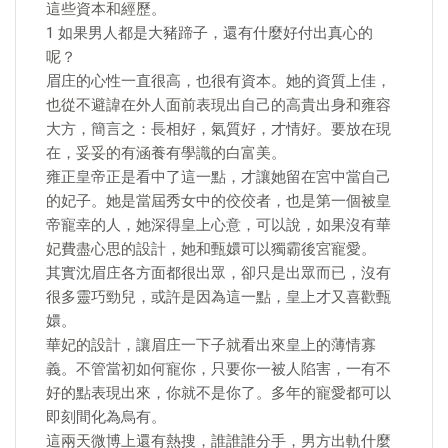
這些資本和經歷。
1 如果男人都是大豬蹄子，還有什麼好付出真心的
呢？
眉庄的心性一直很高，也很有資本。她的資質上佳，
也從不避諱在外人面前表現出自己的高貴出身和雍容
大方，簡言之：長相好，氣質好，才情好。要放在現
在，妥妥的有涵養有學識的白富美。
雍正皇帝正是看中了這一點，才讓她留在宮中當自己
的妃子。她是當屆秀女中的佼佼者，也是第一個被皇
帝寵幸的人，她深得皇上心意，可以說，如果沒有華
妃費盡心思的設計，她和甄嬛可以獨霸後宮寵愛。
其實沈眉庄各方面都很出眾，卻只是出眾而已，沒有
很多靈巧勁兒，或許是因為這一點，皇上才又喜歡甄
嬛。
華妃的設計，讓眉庄一下子就看出來皇上的薄情寡
義。不管當初如何寵你，只要你一被人陷害，一有不
好的點表現出來，你就不是你了。多年的寵愛都可以
即刻間化為烏有。
這兩天微博上還有熱搜，誰誰誰分手，男方出軌什麼