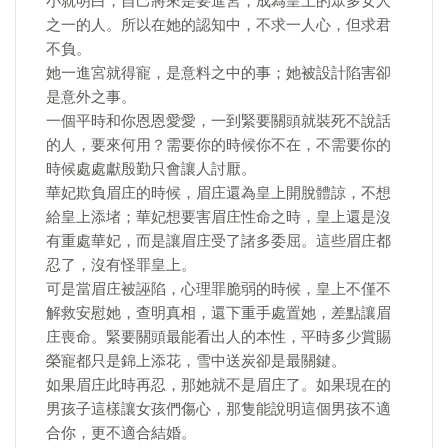
小就明白，自己將來是要進宮，成為皇上的眾多女人
之一的人。所以在她的認知中，不求一人心，但求君
不負。
她一進宮就得寵，是意料之中的事；她被設計陷害卻
是意外之事。
一個平時和你恩恩愛愛，一到緊要關頭就裝死不說話
的人，要來何用？需要你的時候你不在，不需要你的
時候處處獻殷勤只會讓人討厭。
華妃欺負眉庄的時候，眉庄還為皇上開脫體諒，不想
給皇上添堵；華妃想要害眉庄性命之時，皇上還是沒
有重處華妃，而是讓眉庄受了諸多委屈。這些眉庄都
忍了，沒有怪罪皇上。
可是當眉庄被誣陷，心理罪脆弱的時候，皇上不僅不
解救安慰她，查明真相，還下重手處置她，差點讓眉
庄喪命。緊要關頭最能看出人的本性，平時多少賞賜
榮寵都只是錦上添花，雪中送炭卻是最關鍵。
如果眉庄此時再忍，那她就不是眉庄了。如果現在的
男孩子這樣讓女孩們傷心，那隻能說明這個男孩不適
合你，更不適合結婚。