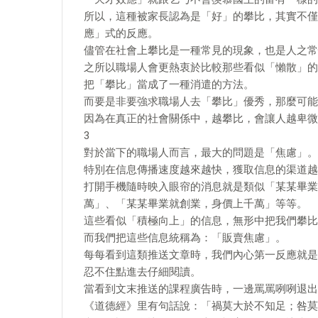
所以，這種被家長認為是「好」的攀比，其實不僅
應」式的反應。
儘管在社會上攀比是一種常見的現象，也是人之常
之所以職場人會更熱衷於比較那些看似「懶散」的
把「攀比」當成了一種消遣的方法。
而要是非要強求職場人去「攀比」優秀，那麼可能
因為在真正的社會關係中，越攀比，會讓人越卑微
3
對於當下的職場人而言，最大的問題是「焦慮」。
特別在信息傳播速度越來越快，獲取信息的渠道越
打開手機隨時映入眼帘的消息就是類似「某某畢業半
萬」、「某某畢業就創業，身價上千萬」等等。
這些看似「積極向上」的信息，無形中把我們攀比
而我們把這些信息統稱為：「販賣焦慮」。
每每看到這類推送文章時，我們內心第一反應就是
忍不住點進去仔細閱讀。
當看到文末推送的課程廣告時，一邊罵罵咧咧退出
《道德經》里有句話說：「禍莫大於不知足；咎莫