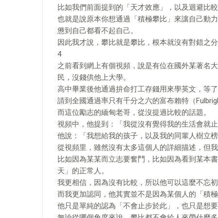
比如我們前面提到的「天才效應」，以及迴避比較
也就是說原本你想通過「積極攀比」來讓自己動力
憊到自己都看不起自己。
因此我才說，攀比就是攀比，根本就沒有對錯之分
4
之前看到網上有個視頻，說是有位在國外某著名大
民，沒錢供他上大學。
高中畢業後他通過拚命打工存錢用來學英文，等了12
請到全國通過率只有千分之六的富布賴特（Fulbri
而這位勵志的緬甸老哥，從沒提過比較的話題。
視頻中，他提到：「我從沒有覺得我的生活會就止
他說：「我想給我的孩子，以及我的同輩人樹立榜
從視頻里，雖然沒有太多這個人的詳細描述，但我
比如因為某某而立志要奮鬥，比如因為看到某本書
天」的正常人。
我更相信，因為沒有比較，所以他可以這麼不忘初
而我更加認同，他其實並不是因為某個人的「積極
他只是單純的認為「不會止步於此」，也只是想要
無論從哪個角度來說，攀比都不會給人來帶什麼多