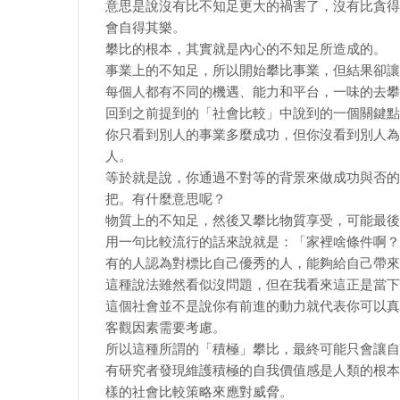
意思是說沒有比不知足更大的禍害了，沒有比貪得
會自得其樂。
攀比的根本，其實就是內心的不知足所造成的。
事業上的不知足，所以開始攀比事業，但結果卻讓
每個人都有不同的機遇、能力和平台，一味的去攀
回到之前提到的「社會比較」中說到的一個關鍵點
你只看到別人的事業多麼成功，但你沒看到別人為
人。
等於就是說，你通過不對等的背景來做成功與否的
把。有什麼意思呢？
物質上的不知足，然後又攀比物質享受，可能最後
用一句比較流行的話來說就是：「家裡啥條件啊？
有的人認為對標比自己優秀的人，能夠給自己帶來
這種說法雖然看似沒問題，但在我看來這正是當下
這個社會並不是說你有前進的動力就代表你可以真
客觀因素需要考慮。
所以這種所謂的「積極」攀比，最終可能只會讓自
有研究者發現維護積極的自我價值感是人類的根本
樣的社會比較策略來應對威脅。