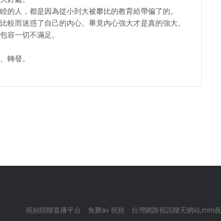
睦的人，都是因為從小到大被攀比的教育給帶偏了的。
比較而迷惑了自己的內心。畢竟內心強大才是真的強大。
包容一切不滿足。
、轉發。
.
.
.
視頻陪聊直播平台
免費av 視頻
台灣網路視訊聊天網站,mm夜