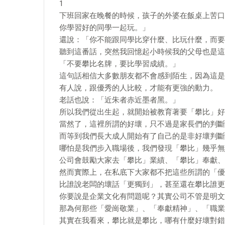
1
下班回家在晚餐的時候，孩子的外婆在飯桌上苦口
你學習好的同學一起玩。」
還說：「你不能跟同學比穿什麼、比玩什麼，而要
聽到這番話，突然我回憶起小時候我的父母也是這
「不要攀比名牌，要比學習成績。」
這句話相信大多數朋友都不會感到陌生，因為這是
有人說，跟優秀的人比較，才能有更強的動力。
老話也說：「近朱者赤近墨者黑。」
所以我們從出生起，就開始被教育著要「攀比」好
當然了，這裡所謂的好壞，只不過是家長們的判斷
而等到我們長大成人開始有了自己的是非好壞判斷
哪怕是我們步入職場後，我們發現「攀比」幾乎無
公司會鼓勵大家去「攀比」業績、「攀比」奉獻、
然而實際上，在私底下大家都不把這些所謂的「優
比誰說老闆的壞話「更獨到」，甚至還在攀比誰更
你要說是企業文化有問題呢？其實公司不管是明文
那為何那些「愛崗敬業」、「奉獻精神」、「職業
其實在我看來，攀比就是攀比，哪有什麼好壞對錯