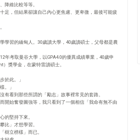
、降維比較等等。
十足，但結果卻讓自己內心更焦慮、更卑微，最後可能疲
。
學學習的緬甸人。30歲讀大學，40歲讀碩士，父母都是農
年考取曼谷大學，以GPA4.0的優異成績畢業，40歲申
ght）獎學金，在蒙特雷讀碩士。
步於此。」
樣。」
沒有看到那些所謂的「勵志」故事裡常見的套路。
而開始奮發圖強等，我只看到了一個相信「我命有無不由
心的堅持下來。
攀比」才想學習。
「樹立榜樣」而已。
大好處。