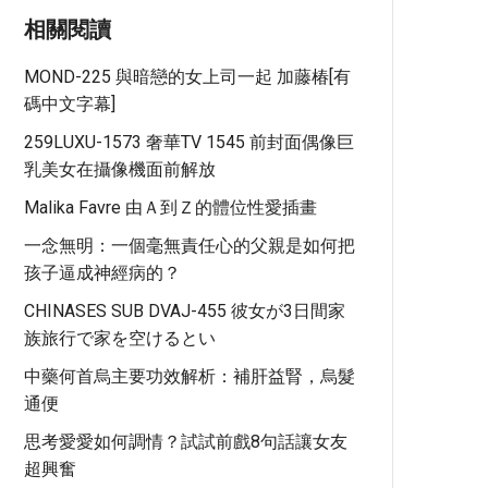
相關閱讀
MOND-225 與暗戀的女上司一起 加藤椿[有
碼中文字幕]
259LUXU-1573 奢華TV 1545 前封面偶像巨
乳美女在攝像機面前解放
Malika Favre 由Ａ到Ｚ的體位性愛插畫
一念無明：一個毫無責任心的父親是如何把
孩子逼成神經病的？
CHINASES SUB DVAJ-455 彼女が3日間家
族旅行で家を空けるとい
中藥何首烏主要功效解析：補肝益腎，烏髮
通便
思考愛愛如何調情？試試前戲8句話讓女友
超興奮