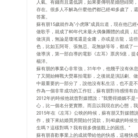
人氣、有錢而且還低調，如果要傳明星婚戀緋聞，
存在。很多人不解為什麼他們都已經40多歲了，
答案。
蘇有朋15歲就作為"小虎隊"成員出道，現在他已經
做歌手，就成了80年代末最火偶像團體的成員，
做演員，無論是瓊瑤還是金庸，亦或是古龍，這些
色，比如五阿哥、張無忌、花無缺等等，都成了一
做導演，第一部自導的電影《左耳》票房5億，提
楊洋。
蘇有朋的事業心非常強，31年中，他幾乎沒有休
了又開始轉戰大熒幕拍電影，之後就是演話劇、做
中最重要的一部分了，說他沒有私生活，也不是不
作為一個非常成功的工作狂，蘇有朋對待感情有自
2012年的時候他就曾對媒體說："我覺得婚姻不
心，比一個名分更實際。而且以我現在的心態，我
2015年在《左耳》公映的時候，蘇有朋又對媒體
作，接下來結婚買房開始付貸款，到40歲的時候
生嗎？這樣對嗎？我有很多價值觀上的困惑。"
蘇有朋喜歡事業上的成就帶給他的快感，這種快感