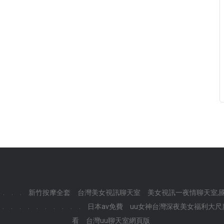
.
.
.
新竹按摩全套
台灣美女視訊聊天室
美女視訊一夜情聊天室,
.
.
.
.
.
.
.
.
.
.
日本av免費
uu女神台灣深夜美女福利大尺度直
看
台灣uu聊天室網頁版