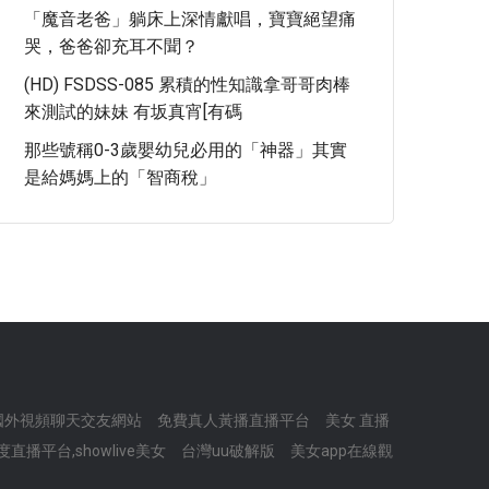
「魔音老爸」躺床上深情獻唱，寶寶絕望痛
哭，爸爸卻充耳不聞？
(HD) FSDSS-085 累積的性知識拿哥哥肉棒
來測試的妹妹 有坂真宵[有碼
那些號稱0-3歲嬰幼兒必用的「神器」其實
是給媽媽上的「智商稅」
國外視頻聊天交友網站
免費真人黃播直播平台
美女 直播
播平台,showlive美女
台灣uu破解版
美女app在線觀