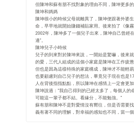
但陳坤和蘇有朋不找對象的理由不同，陳坤更多的
陳坤和媽媽
陳坤很小的時候父母就離異了，陳坤便跟著外婆生
命，早早地就開始賺錢補貼家用。後來拍了《像霧
2002年，陳坤多了一個兒子出來，陳坤自己曾經
邊"。
陳坤兒子小時候
兒子的到來對於陳坤來說，一開始是驚嚇，後來就
的愛，三代人組成的這個小家庭是陳坤在工作疲憊
但也是因為這樣特殊的家庭構成，陳坤才不能輕易
也要顧慮到自己兒子的想法，畢竟兒子現在也是1
人在背後指指點點，所以陳坤在感情上一定會更加
陳坤說過："我自己得到的已經太多了，每個人的
可能這一輩子都不結。看緣分，不能勉強。"
蘇有朋和陳坤不是對愛情沒有嚮往，但是否需要找
義有著不同的理解，對幸福的感知也不同，當一個