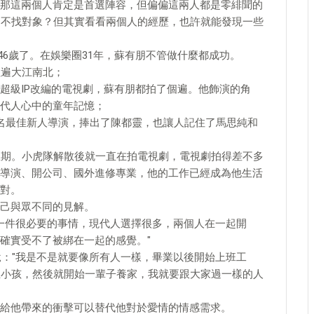
那這兩個人肯定是首選陣容，但偏偏這兩人都是零緋聞的
還不找對象？但其實看看兩個人的經歷，也許就能發現一些
46歲了。在娛樂圈31年，蘇有朋不管做什麼都成功。
紅遍大江南北；
超級IP改編的電視劇，蘇有朋都拍了個遍。他飾演的角
代人心中的童年記憶；
名最佳新人導演，捧出了陳都靈，也讓人記住了馬思純和
息期。小虎隊解散後就一直在拍電視劇，電視劇拍得差不多
導演、開公司、國外進修專業，他的工作已經成為他生活
對。
己與眾不同的見解。
是一件很必要的事情，現代人選擇很多，兩個人在一起開
確實受不了被綁在一起的感覺。"
說："我是不是就要像所有人一樣，畢業以後開始上班工
生小孩，然後就開始一輩子養家，我就要跟大家過一樣的人
給他帶來的衝擊可以替代他對於愛情的情感需求。