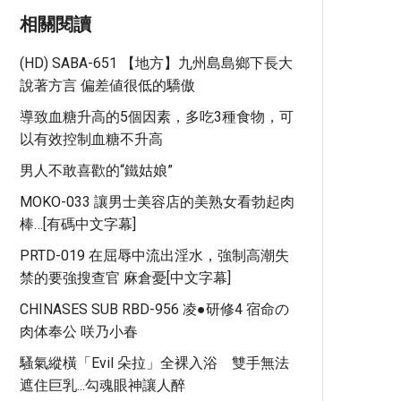
相關閱讀
(HD) SABA-651 【地方】九州島島鄉下長大
說著方言 偏差値很低的驕傲
導致血糖升高的5個因素，多吃3種食物，可
以有效控制血糖不升高
男人不敢喜歡的“鐵姑娘”
MOKO-033 讓男士美容店的美熟女看勃起肉
棒…[有碼中文字幕]
PRTD-019 在屈辱中流出淫水，強制高潮失
禁的要強搜查官 麻倉憂[中文字幕]
CHINASES SUB RBD-956 凌●研修4 宿命の
肉体奉公 咲乃小春
騷氣縱橫「Evil 朵拉」全裸入浴 雙手無法
遮住巨乳...勾魂眼神讓人醉