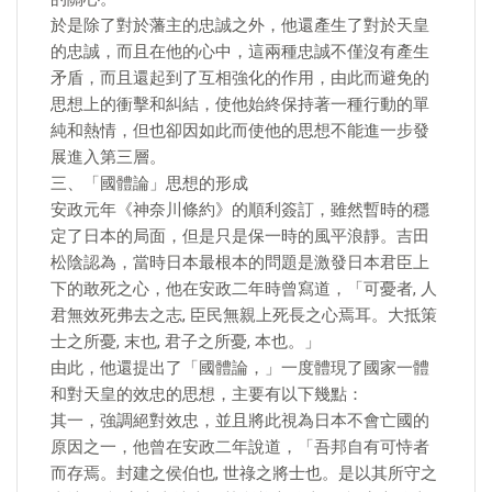
於是除了對於藩主的忠誠之外，他還產生了對於天皇
的忠誠，而且在他的心中，這兩種忠誠不僅沒有產生
矛盾，而且還起到了互相強化的作用，由此而避免的
思想上的衝擊和糾結，使他始終保持著一種行動的單
純和熱情，但也卻因如此而使他的思想不能進一步發
展進入第三層。
三、「國體論」思想的形成
安政元年《神奈川條約》的順利簽訂，雖然暫時的穩
定了日本的局面，但是只是保一時的風平浪靜。吉田
松陰認為，當時日本最根本的問題是激發日本君臣上
下的敢死之心，他在安政二年時曾寫道，「可憂者, 人
君無效死弗去之志, 臣民無親上死長之心焉耳。大抵策
士之所憂, 末也, 君子之所憂, 本也。」
由此，他還提出了「國體論，」一度體現了國家一體
和對天皇的效忠的思想，主要有以下幾點：
其一，強調絕對效忠，並且將此視為日本不會亡國的
原因之一，他曾在安政二年說道，「吾邦自有可恃者
而存焉。封建之侯伯也, 世祿之將士也。是以其所守之