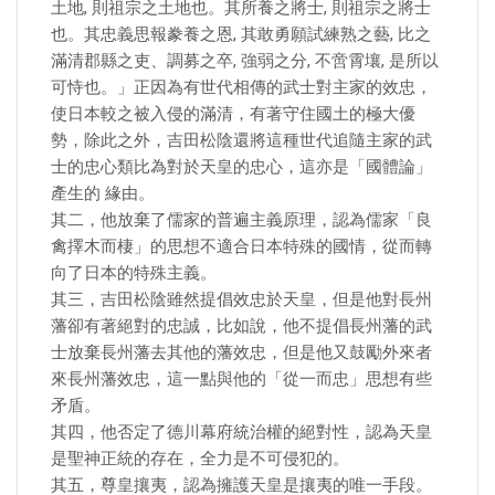
土地, 則祖宗之土地也。其所養之將士, 則祖宗之將士
也。其忠義思報豢養之恩, 其敢勇願試練熟之藝, 比之
滿清郡縣之吏、調募之卒, 強弱之分, 不啻霄壤, 是所以
可恃也。」正因為有世代相傳的武士對主家的效忠，
使日本較之被入侵的滿清，有著守住國土的極大優
勢，除此之外，吉田松陰還將這種世代追隨主家的武
士的忠心類比為對於天皇的忠心，這亦是「國體論」
產生的 緣由。
其二，他放棄了儒家的普遍主義原理，認為儒家「良
禽擇木而棲」的思想不適合日本特殊的國情，從而轉
向了日本的特殊主義。
其三，吉田松陰雖然提倡效忠於天皇，但是他對長州
藩卻有著絕對的忠誠，比如說，他不提倡長州藩的武
士放棄長州藩去其他的藩效忠，但是他又鼓勵外來者
來長州藩效忠，這一點與他的「從一而忠」思想有些
矛盾。
其四，他否定了德川幕府統治權的絕對性，認為天皇
是聖神正統的存在，全力是不可侵犯的。
其五，尊皇攘夷，認為擁護天皇是攘夷的唯一手段。