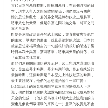
古代日本的幕府時期，即德川幕府，在這個時期的日
本，講求人與人之間個體的關係，他們並沒有國家一
體的思想和觀念，藩與藩之間雖然都效忠上級將軍，
將軍效忠於天皇，但是各藩之間並無交集，將軍之間
亦各自為政。
即使是承擔政治責任的武士階級，亦直接效忠於他們
的主家，即他們的藩主，並且是絕對的忠誠。日本的
啟蒙思想家福澤渝吉的一句話很好的很好的闡述了當
時日本武士與藩，藩與將軍，將軍與天皇的關係，即
「食其祿者死其事。」
而他們這種關係開始逐漸瓦解，武士忠誠意識開始演
變，發生在幕末時期。幕末時期即德川幕府所統治的
最後時期，這個時期是日本歷史上比較動蕩的時期，
最主要體現在，他們的思想開始發生一些巨變；
比如說武士的藩意識思想開始逐漸演變成為天下意
識，他們對於領主的忠誠逐漸開始潛移默化成為對於
天皇的忠誠，（個人認為幕末時期武士忠誠意識的演
變也是催化倒幕運動的原因之一）意識的改變是不會