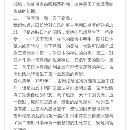
成城，便能保家衛國驅逐列強，這便是天下意識開始
形成的初期。
二、「藩意識」和「天下意識」
我們知道吉田松陰對自己的藩主毛利氏有著絕對的忠
誠，但是當時日本的國情，讓他的思想產生了一些改
變，一些「天下意識」在他的腦海中萌生。關於日本
幕末維新時期「天下意識」的發展，大致可以細分成
為三個層次：第一，對日本的存在的自覺；第二，對
日本作為一個整體的生死存亡、安危利害的關心；第
三，為了日本整體的利益進而不惜否定藩的存在。吉
田松陰此時發生了第一層意識的覺醒。
嘉永四年（1851年），吉田松陰被准許隨藩主遊學江
戶，但是由於手續問題無法拿到通關文書，吉田松陰
為了完善自己的思想，為了驗證「天下中的長洲」這
一觀點，毅然決定脫藩。最後的結果證明，他的選擇
沒有錯，正是因為脫藩遊學，使他的眼界變得開闊，
吉田松陰的意識由第一層的對日本存在的自覺演變為
了第二層對日本作為一個整體的生死存亡、安危利害
的關心。