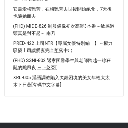
它最愛梅艷芳，在梅艷芳去世後開始絕食，7天後
也隨她而去
(FHD) MIDE-826 制服偶像初次高潮3本番～敏感過
頭真是對不起～ 南乃
PRED-422 上司NTR【專屬女優特別編！】～權力
騷擾上司讓愛妻完全堕落中出
(FHD) SSNI-802 返家困難學生與老師跨越一線狂
亂的颱風夜 三上悠亞[
XRL-005 淫語調教陷入欠錢困境的美女年輕太太
木下日葵[有碼中文字幕]