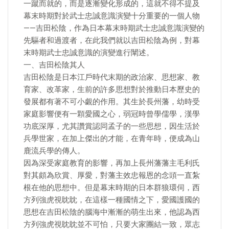
一蹴而就的，而是逐漸變化形成的，這就不得不提及
幕末時期對於武士忠誠意識演變十分重要的一個人物
——吉田松陰，作為日本幕末時期武士忠誠意識演變的
先驅者和過渡者，在此我們就以吉田松陰為例，對幕
末時期武士忠誠意識的演變進行闡述。
一、吉田松陰其人
吉田松陰是日本江戶時代末期的政治家、思想家、教
育家、改革家，生前的許多思想對於推動日本歷史的
發展都有著不可小覷的作用。其生於長州藩，幼時受
家庭影響便有一顆愛國之心，弱冠時曾學儒學，漢學
功底深厚，尤其讚賞認同孟子的一些思想，因生活於
兵學世家，在加上傑出的才能，在青年時，便成為山
鹿流兵學的傳人。
因為深受家庭教育的影響，再加上長州藩藩主毛利氏
對其頗為欣賞、厚愛，對藩主效忠報恩的念頭一直紮
根在他的思想中。但是幕末時期的日本群狼環伺，西
方列強虎視眈眈，在這樣一種國情之下，愛國護國的
思想在吉田松陰的腦海中漸漸的萌生出來，他認為西
方列強虎視眈眈並不可怕，只要大家團結一致，眾志