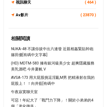
視訊聊天
( 464 )
Av影片
( 23870 )
相關閱讀
NUKA-48 不讓你拔中出六連發 近親相姦緊貼幹砲
篠田優[有碼中文字幕]
(HD) MDTM-583 擁有銀河級美少女 超爽隱藏服務
美乳酒吧 今井夏帆 V
AVSA-173 用大屁股挑逗淫亂M男 把精液射在我的
屁股上！ ！向井藍[有碼中
午夜寂寞聊天室
可惡！年紀大了「戰鬥力下降」！關於小弟弟的4
個「老化徵兆」...